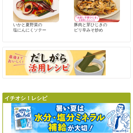
いかと夏野菜の
豚肉と芽ひじきの
塩にんにくソテー
ピリ辛みそ炒め
イチオシ！レシピ