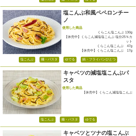
塩こんぶ和風ペペロンチー
ノ
使用した商品
くらこん塩こんぶ 130g
【休売中】くらこん減塩塩こんぶ 塩分25％カ
ット
くらこん塩こんぶ 47g
【休売中】くらこん塩こんぶ 17g
塩こんぶ
麺・パスタ
ゆでる
鍋・フライパンひとつ
キャベツの減塩塩こんぶパ
スタ
使用した商品
【休売中】くらこん減塩塩こんぶ
塩こんぶ
麺・パスタ
ゆでる
キャベツとツナの塩こんぶ