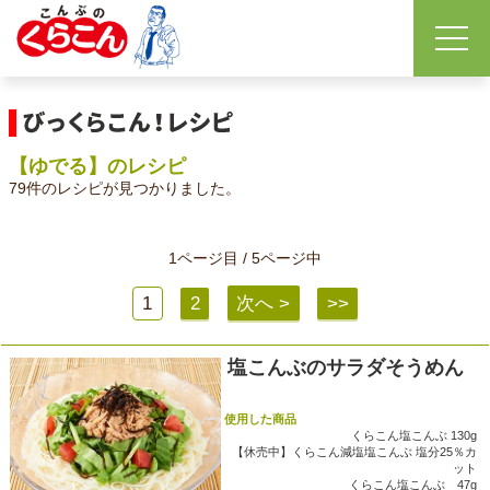
【ゆでる】のレシピ
79件のレシピが見つかりました。
1ページ目 / 5ページ中
1
2
次へ >
>>
塩こんぶのサラダそうめん
使用した商品
くらこん塩こんぶ 130g
【休売中】くらこん減塩塩こんぶ 塩分25％カ
ット
くらこん塩こんぶ 47g