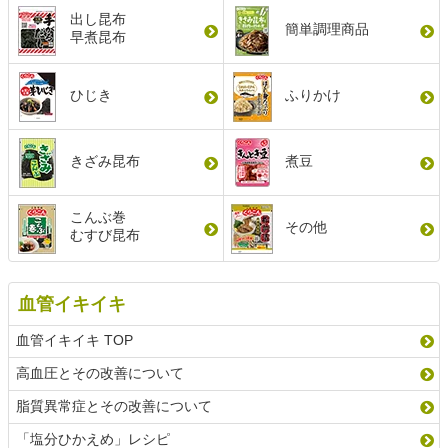
出し昆布
簡単調理商品
早煮昆布
ひじき
ふりかけ
きざみ昆布
煮豆
こんぶ巻
その他
むすび昆布
血管イキイキ
血管イキイキ TOP
高血圧とその改善について
脂質異常症とその改善について
「塩分ひかえめ」レシピ