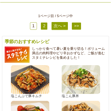
1ページ目 / 5ページ中
1
2
次へ >
>>
季節のおすすめレシピ
しっかり食べて暑い夏を乗り切る！ボリューム
満点の肉料理やピリ辛おかずなど、ご飯が進む
スタミナレシピを集めました！
塩こんぶで豚キムチ
塩こん豚丼