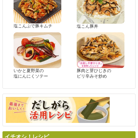
塩こんぶで豚キムチ
塩こん豚丼
いかと夏野菜の
豚肉と芽ひじきの
塩にんにくソテー
ピリ辛みそ炒め
イチオシ！レシピ