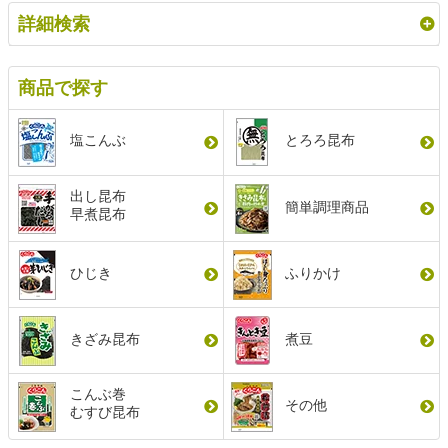
詳細検索
商品で探す
塩こんぶ
とろろ昆布
出し昆布
簡単調理商品
早煮昆布
ひじき
ふりかけ
きざみ昆布
煮豆
こんぶ巻
その他
むすび昆布