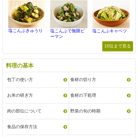
塩こんぶきゅうり
塩こんぶで無限ピ
塩こんぶキャベツ
ーマン
10位まで見る
料理の基本
包丁の使い方
食材の切り方
お米の研ぎ方
食材の下処理
肉の部位について
野菜の旬の時期
食品の保存方法