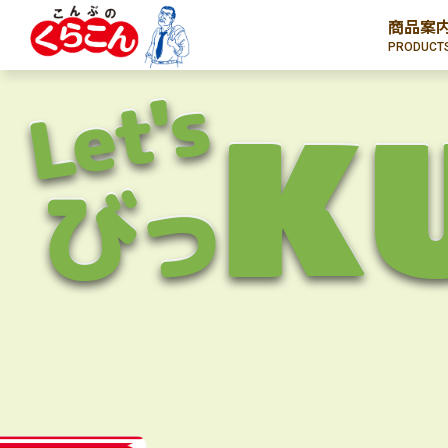
商品案
PRODUCT
Let's
K
びっ