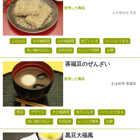
使用した商品
ふりかけとろろ
ふりかけ
その他料理
その他調理
包丁いらず
パパッとできる
洗い物が少ない
10分以内
レンジで簡単
お餅
茶福豆のぜんざい
使用した商品
おまめ亭 茶福豆
煮豆
デザート
その他調理
包丁いらず
パパッとできる
洗い物が少ない
5分以内
レンジで簡単
お餅
黒豆大福風