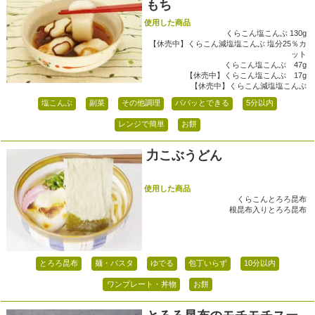
もち
使用した商品
くらこん塩こんぶ 130g
【休売中】くらこん減塩塩こんぶ 塩分25％カ
ット
くらこん塩こんぶ 47g
【休売中】くらこん塩こんぶ 17g
【休売中】くらこん減塩塩こんぶ
塩こんぶ
副菜
その他調理
パパッとできる
5分以内
レンジで簡単
お餅
力こぶうどん
使用した商品
くらこんとろろ昆布
根昆布入りとろろ昆布
とろろ昆布
麺・パスタ
ゆでる
包丁いらず
10分以内
ワンプレート・丼物
お餅