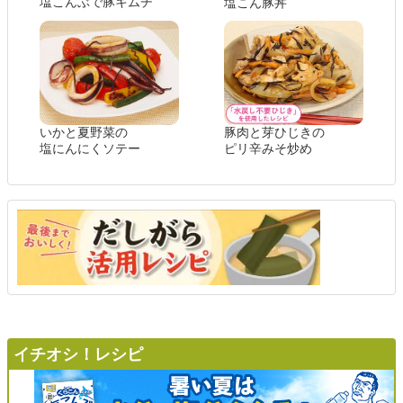
塩こんぶで豚キムチ
塩こん豚丼
いかと夏野菜の
豚肉と芽ひじきの
塩にんにくソテー
ピリ辛みそ炒め
イチオシ！レシピ