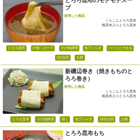
とろろ昆布のモチモチスー
プ
使用した商品
くらこんとろろ昆布
根昆布入りとろろ昆布
とろろ昆布
汁物・スープ
その他調理
包丁いらず
パパッとできる
5分以内
お餅
新磯辺巻き（焼きもちのと
ろろ巻き）
使用した商品
くらこんとろろ昆布
根昆布入りとろろ昆布
とろろ昆布
その他料理
焼く
包丁いらず
10分以内
お餅
とろろ昆布もち