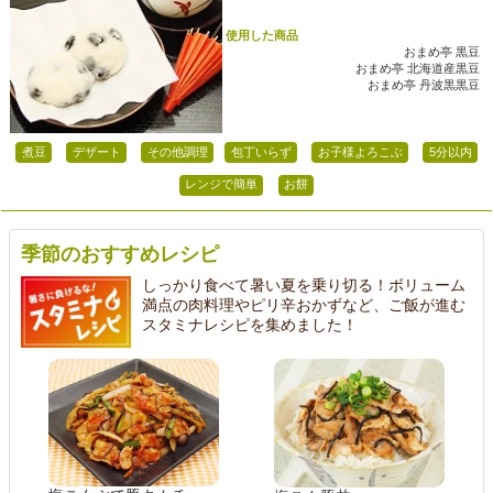
使用した商品
おまめ亭 黒豆
おまめ亭 北海道産黒豆
おまめ亭 丹波黒黒豆
煮豆
デザート
その他調理
包丁いらず
お子様よろこぶ
5分以内
レンジで簡単
お餅
季節のおすすめレシピ
しっかり食べて暑い夏を乗り切る！ボリューム
満点の肉料理やピリ辛おかずなど、ご飯が進む
スタミナレシピを集めました！