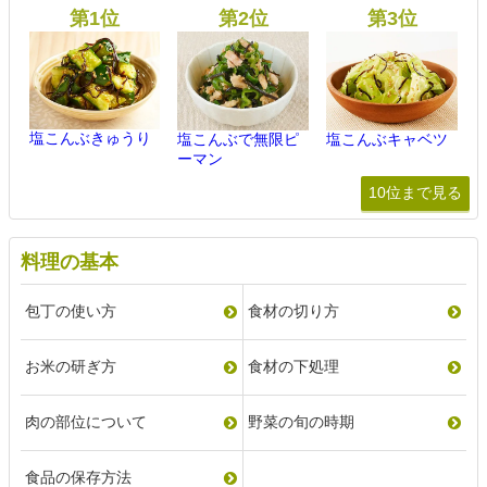
塩こんぶきゅうり
塩こんぶで無限ピ
塩こんぶキャベツ
ーマン
10位まで見る
料理の基本
包丁の使い方
食材の切り方
お米の研ぎ方
食材の下処理
肉の部位について
野菜の旬の時期
食品の保存方法