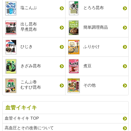
塩こんぶ
とろろ昆布
出し昆布
簡単調理商品
早煮昆布
ひじき
ふりかけ
きざみ昆布
煮豆
こんぶ巻
その他
むすび昆布
血管イキイキ
血管イキイキ TOP
高血圧とその改善について