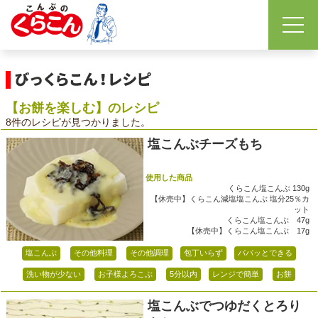
【お餅を楽しむ】のレシピ
8件のレシピが見つかりました。
塩こんぶチーズもち
使用した商品
くらこん塩こんぶ 130g
【休売中】くらこん減塩塩こんぶ 塩分25％カ
ット
くらこん塩こんぶ 47g
【休売中】くらこん塩こんぶ 17g
塩こんぶ
その他料理
その他調理
包丁いらず
パパッとできる
洗い物が少ない
お子様よろこぶ
5分以内
レンジで簡単
お餅
塩こんぶでつゆだくとろり