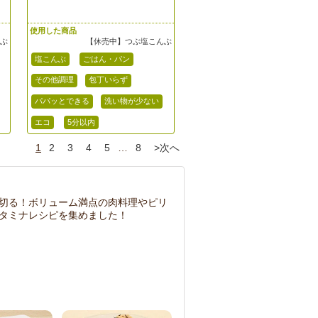
使用した商品
んぶ
【休売中】つぶ塩こんぶ
塩こんぶ
ごはん・パン
その他調理
包丁いらず
パパッとできる
洗い物が少ない
エコ
5分以内
1
2
3
4
5
…
8
>次へ
切る！ボリューム満点の肉料理やピリ
タミナレシピを集めました！