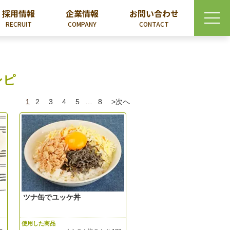
採用情報
企業情報
お問い合わせ
RECRUIT
COMPANY
CONTACT
シピ
1
2
3
4
5
…
8
>次へ
ツナ缶でユッケ丼
使用した商品