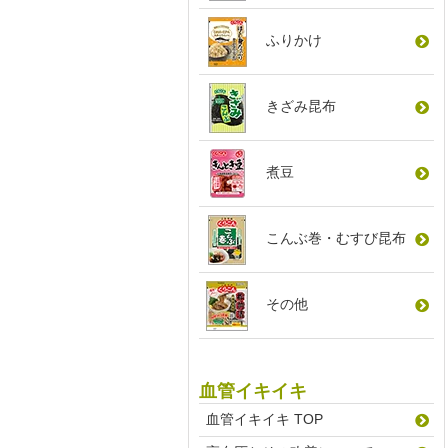
ふりかけ
きざみ昆布
煮豆
こんぶ巻
・
むすび昆布
その他
血管イキイキ
血管イキイキ TOP