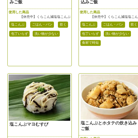
みご飯
込みご飯
使用した商品
使用した商品
【休売中】くらこん減塩塩こんぶ
【休売中】くらこん減塩塩こ
塩こんぶ
ごはん・パン
炊く
塩こんぶ
ごはん・パン
炊く
包丁いらず
洗い物が少ない
包丁いらず
洗い物が少ない
食材で時短
塩こんぶとホタテの炊き込み
塩こんぶマヨむすび
ご飯