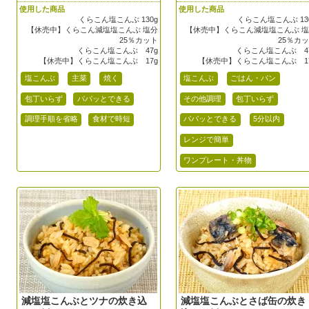
使用した商品
使用した商品
くらこん塩こんぶ 130g
くらこん塩こんぶ 13
【休売中】くらこん減塩塩こんぶ 塩分
【休売中】くらこん減塩塩こんぶ 
25％カット
25％カ
くらこん塩こんぶ 47g
くらこん塩こんぶ 4
【休売中】くらこん塩こんぶ 17g
【休売中】くらこん塩こんぶ 1
塩こんぶ
主菜
焼く
塩こんぶ
ごはん・パン
包丁いらず
パパッとできる
その他調理
包丁いらず
調理手順を省略
食材で時短
パパッとできる
5分以内
レンジで簡単
ワンプレート・丼物
減塩塩こんぶとツナの炊き込
減塩塩こんぶとさば缶の炊き