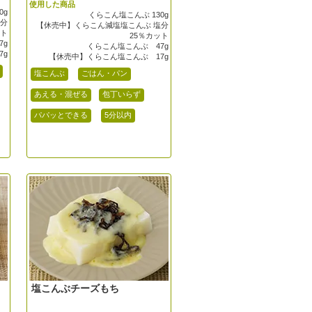
使用した商品
0g
くらこん塩こんぶ 130g
塩分
【休売中】くらこん減塩塩こんぶ 塩分
ット
25％カット
7g
くらこん塩こんぶ 47g
7g
【休売中】くらこん塩こんぶ 17g
塩こんぶ
ごはん・パン
あえる・混ぜる
包丁いらず
パパッとできる
5分以内
塩こんぶチーズもち