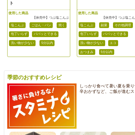
ト
使用した商品
使用した商品
【休売中】つぶ塩こんぶ
【休売中】つぶ塩こ
塩こんぶ
ごはん・パン
焼く
塩こんぶ
副菜
その他調理
包丁いらず
パパッとできる
包丁いらず
パパッとできる
洗い物が少ない
5分以内
洗い物が少ない
エコ
おつまみ
5分以内
季節のおすすめレシピ
しっかり食べて暑い夏を乗り
辛おかずなど、ご飯が進むス