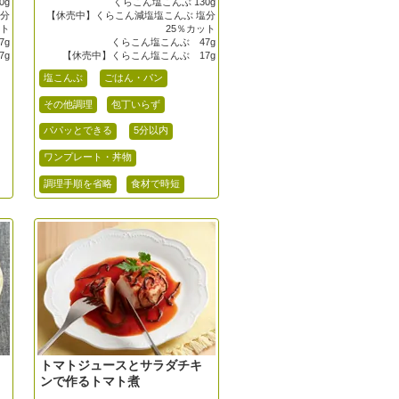
0g
くらこん塩こんぶ 130g
塩分
【休売中】くらこん減塩塩こんぶ 塩分
ット
25％カット
7g
くらこん塩こんぶ 47g
7g
【休売中】くらこん塩こんぶ 17g
塩こんぶ
ごはん・パン
その他調理
包丁いらず
パパッとできる
5分以内
ワンプレート・丼物
調理手順を省略
食材で時短
トマトジュースとサラダチキ
ンで作るトマト煮