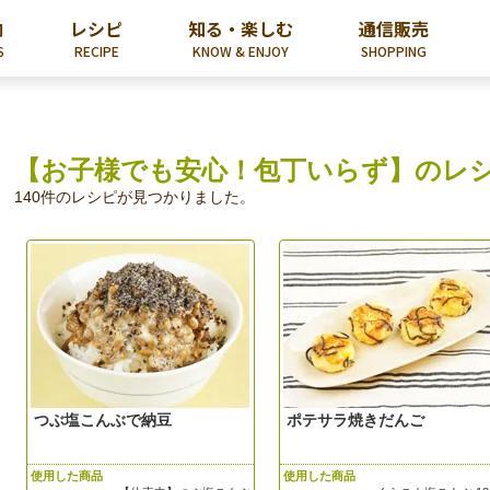
内
レシピ
知る・楽しむ
通信販売
S
RECIPE
KNOW & ENJOY
SHOPPING
【お子様でも安心！包丁いらず】のレ
140件のレシピが見つかりました。
つぶ塩こんぶで納豆
ポテサラ焼きだんご
使用した商品
使用した商品