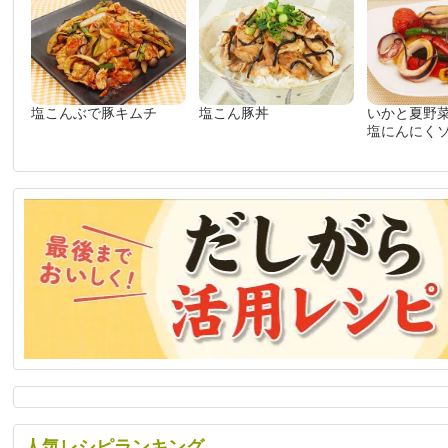
塩こんぶで豚キムチ
塩こん豚丼
いかと夏野
塩にんにく
人気レシピランキング