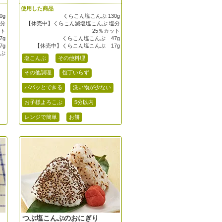
使用した商品
0g
くらこん塩こんぶ 130g
塩分
【休売中】くらこん減塩塩こんぶ 塩分
ット
25％カット
7g
くらこん塩こんぶ 47g
7g
【休売中】くらこん塩こんぶ 17g
んぶ
塩こんぶ
その他料理
その他調理
包丁いらず
パパッとできる
洗い物が少ない
お子様よろこぶ
5分以内
レンジで簡単
お餅
つぶ塩こんぶのおにぎり