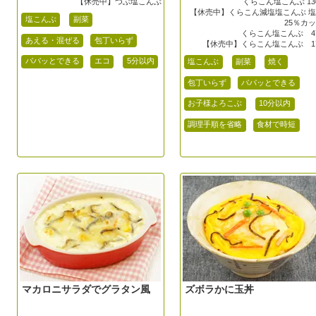
【休売中】つぶ塩こんぶ
くらこん塩こんぶ 13
【休売中】くらこん減塩塩こんぶ 
塩こんぶ
副菜
25％カ
くらこん塩こんぶ 4
あえる・混ぜる
包丁いらず
【休売中】くらこん塩こんぶ 1
パパッとできる
エコ
5分以内
塩こんぶ
副菜
焼く
包丁いらず
パパッとできる
お子様よろこぶ
10分以内
調理手順を省略
食材で時短
マカロニサラダでグラタン風
ズボラかに玉丼