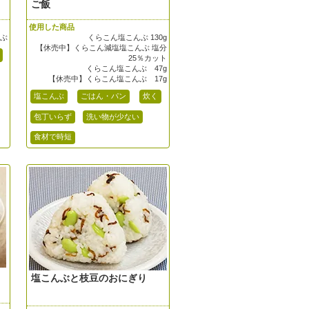
ご飯
使用した商品
んぶ
くらこん塩こんぶ 130g
【休売中】くらこん減塩塩こんぶ 塩分
25％カット
くらこん塩こんぶ 47g
【休売中】くらこん塩こんぶ 17g
塩こんぶ
ごはん・パン
炊く
包丁いらず
洗い物が少ない
食材で時短
塩こんぶと枝豆のおにぎり