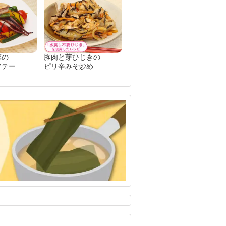
菜の
豚肉と芽ひじきの
ソテー
ピリ辛みそ炒め