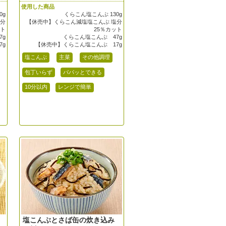
使用した商品
0g
くらこん塩こんぶ 130g
塩分
【休売中】くらこん減塩塩こんぶ 塩分
ット
25％カット
7g
くらこん塩こんぶ 47g
7g
【休売中】くらこん塩こんぶ 17g
塩こんぶ
主菜
その他調理
包丁いらず
パパッとできる
10分以内
レンジで簡単
塩こんぶとさば缶の炊き込み