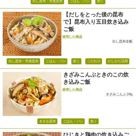
出し昆布・早煮昆布
ごはん・パン
炊く
【だしをとった後の昆布
で】昆布入り五目炊き込み
ご飯
使用した商品
出し昆布全般
出し昆布・早煮昆布
ごはん・パン
炊く
こだわり
だしがら活用
きざみこんぶときのこの炊
き込みご飯
使用した商品
きざみこんぶ 24g
きざみ昆布
ごはん・パン
炊く
ひじきと鶏肉の炊き込みご