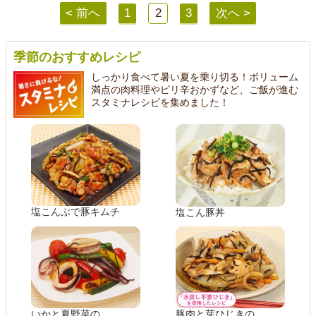
< 前へ
1
2
3
次へ >
季節のおすすめレシピ
しっかり食べて暑い夏を乗り切る！ボリューム
満点の肉料理やピリ辛おかずなど、ご飯が進む
スタミナレシピを集めました！
塩こんぶで豚キムチ
塩こん豚丼
いかと夏野菜の
豚肉と芽ひじきの