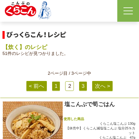
【炊く】のレシピ
51件のレシピが見つかりました。
2ページ目 / 3ページ中
< 前へ
1
2
3
次へ >
塩こんぶで筍ごはん
使用した商品
くらこん塩こんぶ 130g
【休売中】くらこん減塩塩こんぶ 塩分25％カ
ット
くらこん塩こんぶ 47g