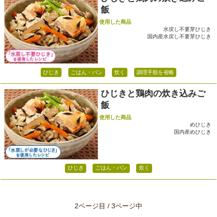
飯
使用した商品
水戻し不要芽ひじき
国内産水戻し不要芽ひじき
ひじき
ごはん・パン
炊く
調理手順を省略
ひじきと鶏肉の炊き込みご
飯
使用した商品
めひじき
国内産めひじき
ひじき
ごはん・パン
炊く
2ページ目 / 3ページ中