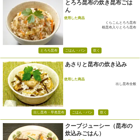
とろろ昆布の炊き昆布ごは
ん
使用した商品
くらこんとろろ昆布
根昆布入りとろろ昆布
とろろ昆布
ごはん・パン
炊く
あさりと昆布の炊き込み
使用した商品
出し昆布全般
出し昆布・早煮昆布
ごはん・パン
炊く
クーブジューシー（昆布の
炊込みごはん）