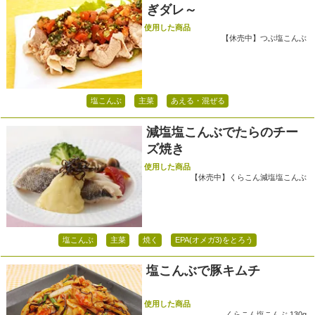
ぎダレ～
使用した商品
【休売中】つぶ塩こんぶ
塩こんぶ
主菜
あえる・混ぜる
減塩塩こんぶでたらのチー
ズ焼き
使用した商品
【休売中】くらこん減塩塩こんぶ
塩こんぶ
主菜
焼く
EPA(オメガ3)をとろう
塩こんぶで豚キムチ
使用した商品
くらこん塩こんぶ 130g