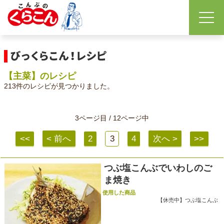
【主菜】のレシピ
213件のレシピが見つかりました。
3ページ目 / 12ページ中
<<
< 前へ
2
3
4
次へ >
>>
つぶ塩こんぶでいわしのご
ま焼き
使用した商品
【休売中】つぶ塩こんぶ