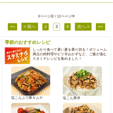
3ページ目 / 12ページ中
<<
< 前へ
2
3
4
次へ >
>>
季節のおすすめレシピ
しっかり食べて暑い夏を乗り切る！ボリューム
満点の肉料理やピリ辛おかずなど、ご飯が進む
スタミナレシピを集めました！
塩こんぶで豚キムチ
塩こん豚丼