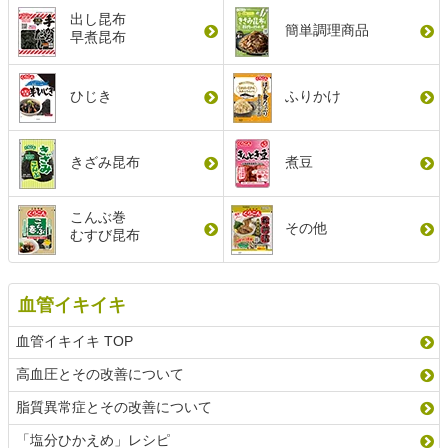
出し昆布
簡単調理商品
早煮昆布
ひじき
ふりかけ
きざみ昆布
煮豆
こんぶ巻
その他
むすび昆布
血管イキイキ
血管イキイキ TOP
高血圧とその改善について
脂質異常症とその改善について
「塩分ひかえめ」レシピ