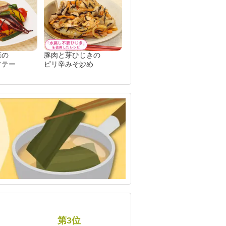
菜の
豚肉と芽ひじきの
ソテー
ピリ辛みそ炒め