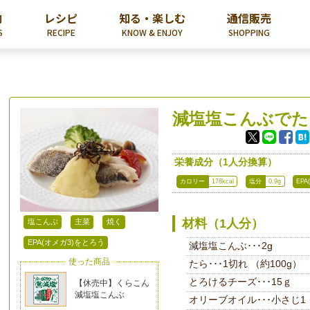
内
レシピ
知る・楽しむ
通信販売
S
RECIPE
KNOW & ENJOY
SHOPPING
減塩塩こんぶでた
栄養成分（1人分換算）
カロリー
178kcal
塩分
0.9g
EPA
材料（1人分）
塩こんぶ
主菜
焼く
EPA(オメガ3)をとろう
減塩塩こんぶ･･･2g
使った商品
たら･･･1切れ （約100g）
とろけるチーズ･･･15ｇ
【休売中】くらこん
減塩塩こんぶ
オリーブオイル･･･小さじ1