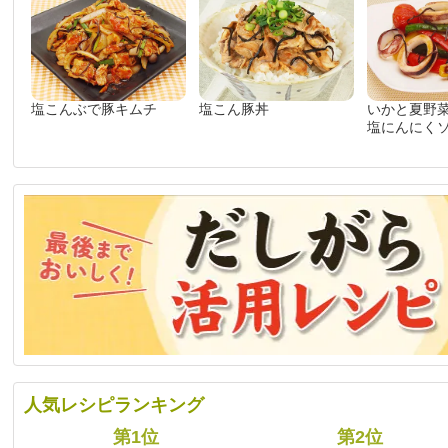
塩こんぶで豚キムチ
塩こん豚丼
いかと夏野
塩にんにく
人気レシピランキング