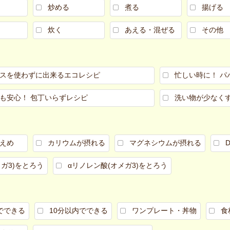
炒める
煮る
揚げる
炊く
あえる・混ぜる
その他
スを使わずに出来るエコレシピ
忙しい時に！ パ
も安心！ 包丁いらずレシピ
洗い物が少なく
えめ
カリウムが摂れる
マグネシウムが摂れる
メガ3)をとろう
αリノレン酸(オメガ3)をとろう
でできる
10分以内でできる
ワンプレート・丼物
食