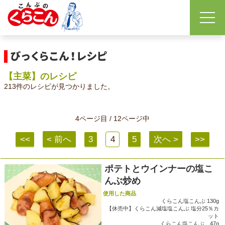
【主菜】のレシピ
213件のレシピが見つかりました。
4ページ目 / 12ページ中
<<
< 前へ
3
4
5
次へ >
>>
ポテトとウインナーの塩こ
んぶ炒め
使用した商品
くらこん塩こんぶ 130g
【休売中】くらこん減塩塩こんぶ 塩分25％カ
ット
くらこん塩こんぶ 47g