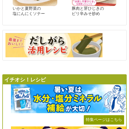
いかと夏野菜の
豚肉と芽ひじきの
塩にんにくソテー
ピリ辛みそ炒め
イチオシ！レシピ
特集ページはこちら