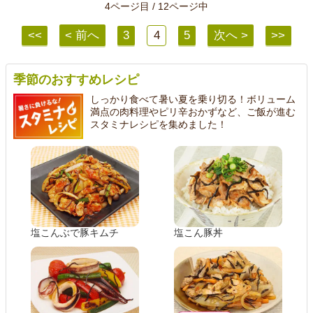
4ページ目 / 12ページ中
<<
< 前へ
3
4
5
次へ >
>>
季節のおすすめレシピ
しっかり食べて暑い夏を乗り切る！ボリューム
満点の肉料理やピリ辛おかずなど、ご飯が進む
スタミナレシピを集めました！
塩こんぶで豚キムチ
塩こん豚丼