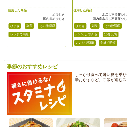
使用した商品
使用した商品
めひじき
水戻し不要芽ひ
国内産めひじき
国内産水戻し不要芽ひ
ひじき
副菜
その他調理
ひじき
副菜
その他調理
レンジで簡単
パパッとできる
10分以内
レンジで簡単
食材で時短
季節のおすすめレシピ
しっかり食べて暑い夏を乗り
辛おかずなど、ご飯が進むス