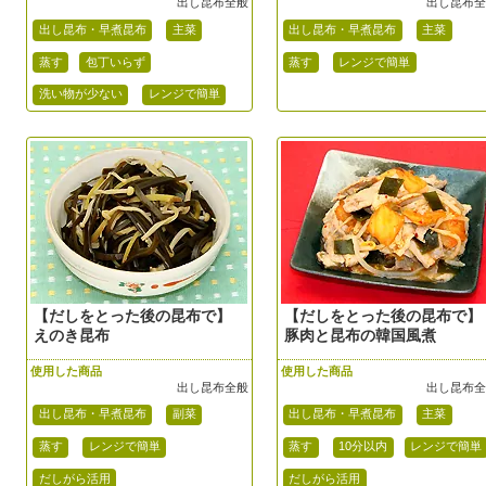
出し昆布全般
出し昆布
出し昆布・早煮昆布
主菜
出し昆布・早煮昆布
主菜
蒸す
包丁いらず
蒸す
レンジで簡単
洗い物が少ない
レンジで簡単
【だしをとった後の昆布で】
【だしをとった後の昆布で】
えのき昆布
豚肉と昆布の韓国風煮
使用した商品
使用した商品
出し昆布全般
出し昆布
出し昆布・早煮昆布
副菜
出し昆布・早煮昆布
主菜
蒸す
レンジで簡単
蒸す
10分以内
レンジで簡単
だしがら活用
だしがら活用