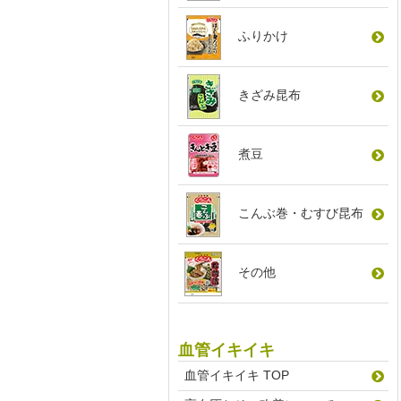
ふりかけ
きざみ昆布
煮豆
こんぶ巻
・
むすび昆布
その他
血管イキイキ
血管イキイキ TOP