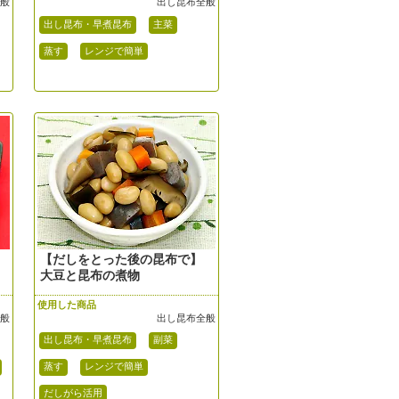
全般
出し昆布全般
出し昆布・早煮昆布
主菜
蒸す
レンジで簡単
【だしをとった後の昆布で】
大豆と昆布の煮物
使用した商品
全般
出し昆布全般
出し昆布・早煮昆布
副菜
蒸す
レンジで簡単
だしがら活用