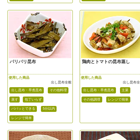
パリパリ昆布
鶏肉とトマトの昆布蒸し
使用した商品
使用した商品
出し昆布全般
出し昆布
出し昆布・早煮昆布
その他料理
出し昆布・早煮昆布
主菜
蒸す
包丁いらず
その他調理
レンジで簡単
パパッとできる
5分以内
レンジで簡単