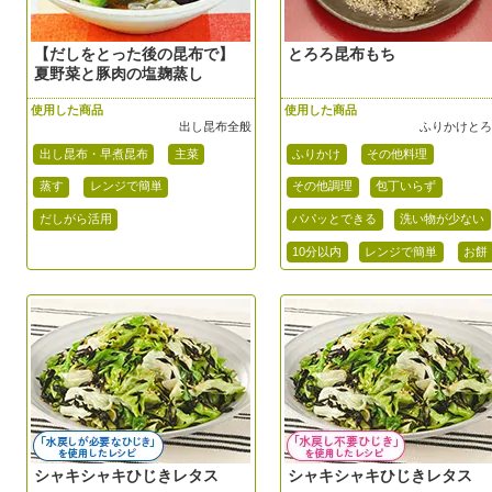
【だしをとった後の昆布で】
とろろ昆布もち
夏野菜と豚肉の塩麹蒸し
使用した商品
使用した商品
出し昆布全般
ふりかけと
出し昆布・早煮昆布
主菜
ふりかけ
その他料理
蒸す
レンジで簡単
その他調理
包丁いらず
だしがら活用
パパッとできる
洗い物が少ない
10分以内
レンジで簡単
お餅
シャキシャキひじきレタス
シャキシャキひじきレタス