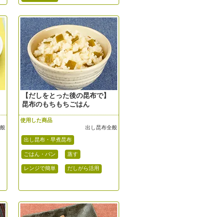
【だしをとった後の昆布で】
昆布のもちもちごはん
使用した商品
全般
出し昆布全般
出し昆布・早煮昆布
ごはん・パン
蒸す
レンジで簡単
だしがら活用