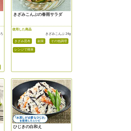
きざみこんぶの春雨サラダ
使用した商品
ろろ
きざみこんぶ 24g
きざみ昆布
副菜
その他調理
レンジで簡単
ひじきの白和え