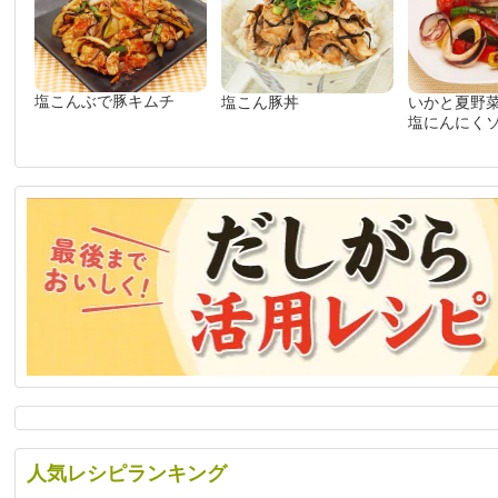
塩こんぶで豚キムチ
塩こん豚丼
いかと夏野
塩にんにく
人気レシピランキング