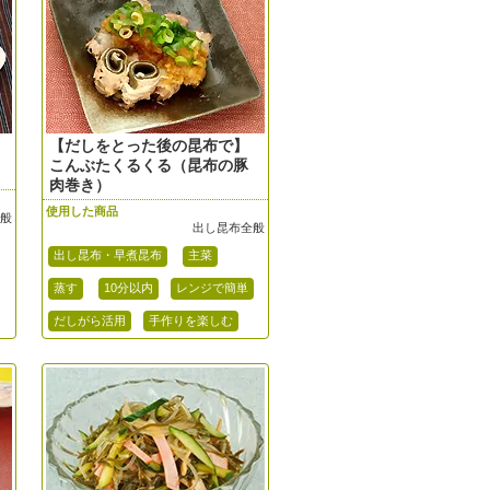
【だしをとった後の昆布で】
こんぶたくるくる（昆布の豚
肉巻き）
使用した商品
全般
出し昆布全般
出し昆布・早煮昆布
主菜
蒸す
10分以内
レンジで簡単
だしがら活用
手作りを楽しむ