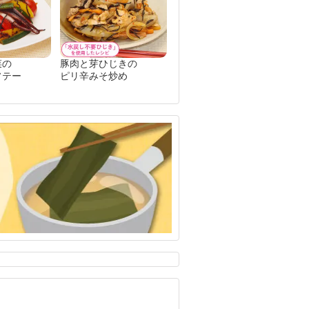
菜の
豚肉と芽ひじきの
ソテー
ピリ辛みそ炒め