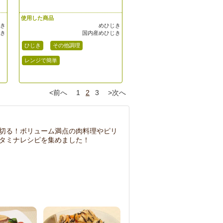
使用した商品
じき
めひじき
じき
国内産めひじき
ひじき
その他調理
レンジで簡単
<前へ
1
2
3
>次へ
切る！ボリューム満点の肉料理やピリ
タミナレシピを集めました！