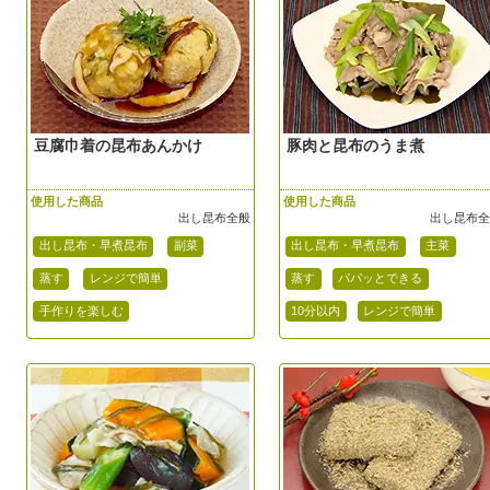
豆腐巾着の昆布あんかけ
豚肉と昆布のうま煮
使用した商品
使用した商品
出し昆布全般
出し昆布
出し昆布・早煮昆布
副菜
出し昆布・早煮昆布
主菜
蒸す
レンジで簡単
蒸す
パパッとできる
手作りを楽しむ
10分以内
レンジで簡単