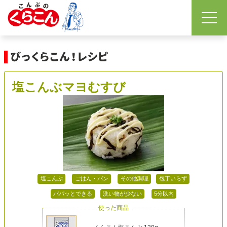
塩こんぶマヨむすび
塩こんぶ
ごはん・パン
その他調理
包丁いらず
パパッとできる
洗い物が少ない
5分以内
使った商品