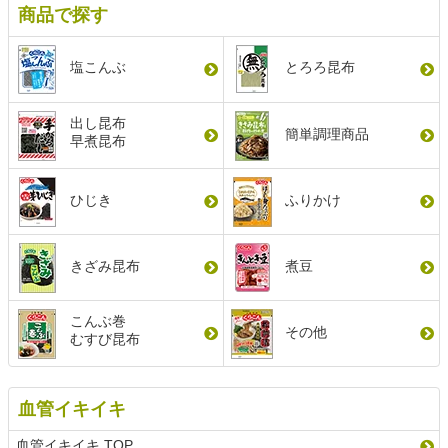
商品で探す
塩こんぶ
とろろ昆布
出し昆布
簡単調理商品
早煮昆布
ひじき
ふりかけ
きざみ昆布
煮豆
こんぶ巻
その他
むすび昆布
血管イキイキ
血管イキイキ TOP