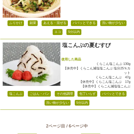
ふりかけ
副菜
あえる・混ぜる
パパッとできる
洗い物が少ない
エコ
5分以内
塩こんぶの夏むすび
使用した商品
くらこん塩こんぶ 130g
【休売中】くらこん減塩塩こんぶ 塩分25％カ
ット
くらこん塩こんぶ 47g
【休売中】くらこん塩こんぶ 17g
【休売中】くらこん減塩塩こんぶ
塩こんぶ
ごはん・パン
その他調理
包丁いらず
パパッとできる
洗い物が少ない
5分以内
2ページ目 / 6ページ中