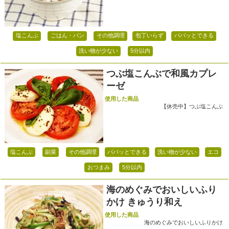
塩こんぶ
ごはん・パン
その他調理
包丁いらず
パパッとできる
洗い物が少ない
5分以内
つぶ塩こんぶで和風カプレ
ーゼ
使用した商品
【休売中】つぶ塩こんぶ
塩こんぶ
副菜
その他調理
パパッとできる
洗い物が少ない
エコ
おつまみ
5分以内
海のめぐみでおいしいふり
かけ きゅうり和え
使用した商品
海のめぐみでおいしいふりかけ