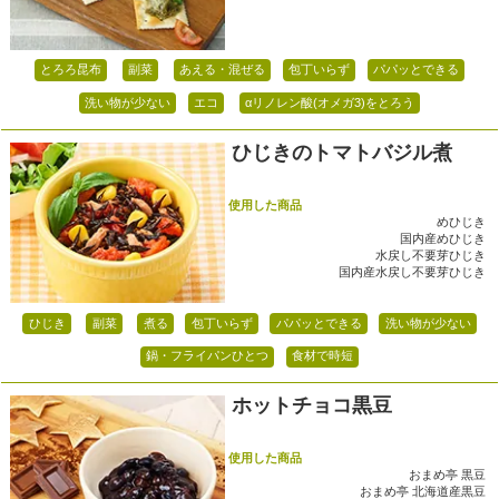
とろろ昆布
副菜
あえる・混ぜる
包丁いらず
パパッとできる
洗い物が少ない
エコ
αリノレン酸(オメガ3)をとろう
ひじきのトマトバジル煮
使用した商品
めひじき
国内産めひじき
水戻し不要芽ひじき
国内産水戻し不要芽ひじき
ひじき
副菜
煮る
包丁いらず
パパッとできる
洗い物が少ない
鍋・フライパンひとつ
食材で時短
ホットチョコ黒豆
使用した商品
おまめ亭 黒豆
おまめ亭 北海道産黒豆