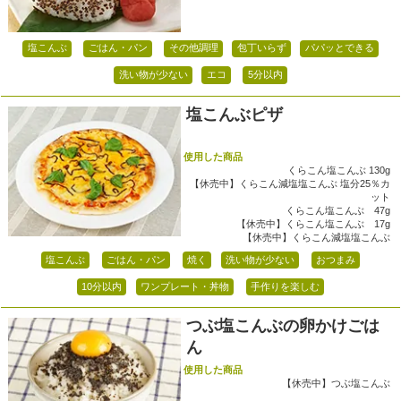
塩こんぶ
ごはん・パン
その他調理
包丁いらず
パパッとできる
洗い物が少ない
エコ
5分以内
塩こんぶピザ
使用した商品
くらこん塩こんぶ 130g
【休売中】くらこん減塩塩こんぶ 塩分25％カ
ット
くらこん塩こんぶ 47g
【休売中】くらこん塩こんぶ 17g
【休売中】くらこん減塩塩こんぶ
塩こんぶ
ごはん・パン
焼く
洗い物が少ない
おつまみ
10分以内
ワンプレート・丼物
手作りを楽しむ
つぶ塩こんぶの卵かけごは
ん
使用した商品
【休売中】つぶ塩こんぶ