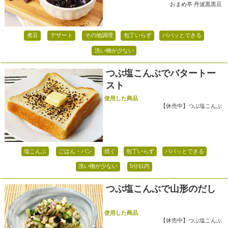
おまめ亭 丹波黒黒豆
煮豆
デザート
その他調理
包丁いらず
パパッとできる
洗い物が少ない
つぶ塩こんぶでバタートー
スト
使用した商品
【休売中】つぶ塩こんぶ
塩こんぶ
ごはん・パン
焼く
包丁いらず
パパッとできる
洗い物が少ない
5分以内
つぶ塩こんぶで山形のだし
使用した商品
【休売中】つぶ塩こんぶ