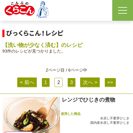
【洗い物が少なく済む】のレシピ
93件のレシピが見つかりました。
2ページ目 / 6ページ中
< 前へ
1
2
3
次へ >
>>
レンジでひじきの煮物
使用した商品
水戻し不要芽ひじき
国内産水戻し不要芽ひじき