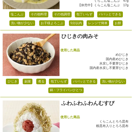
くらこん塩こんぶ 47g
【休売中】くらこん塩こんぶ 17g
塩こんぶ
その他料理
その他調理
包丁いらず
パパッとできる
洗い物が少ない
お子様よろこぶ
5分以内
レンジで簡単
お餅
ひじきの肉みそ
使用した商品
めひじき
国内産めひじき
水戻し不要芽ひじき
国内産水戻し不要芽ひじき
ひじき
副菜
煮る
包丁いらず
パパッとできる
洗い物が少ない
鍋・フライパンひとつ
ふわふわふわんむすび
使用した商品
くらこんとろろ昆布
根昆布入りとろろ昆布