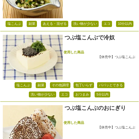
塩こんぶ
副菜
あえる・混ぜる
洗い物が少ない
エコ
10分以内
つぶ塩こんぶで冷奴
使用した商品
【休売中】つぶ塩こんぶ
塩こんぶ
副菜
その他調理
包丁いらず
パパッとできる
洗い物が少ない
エコ
おつまみ
5分以内
つぶ塩こんぶのおにぎり
使用した商品
【休売中】つぶ塩こんぶ