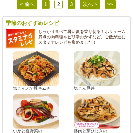
< 前へ
1
2
3
次へ >
>>
季節のおすすめレシピ
しっかり食べて暑い夏を乗り切る！ボリューム
満点の肉料理やピリ辛おかずなど、ご飯が進む
スタミナレシピを集めました！
塩こんぶで豚キムチ
塩こん豚丼
いかと夏野菜の
豚肉と芽ひじきの