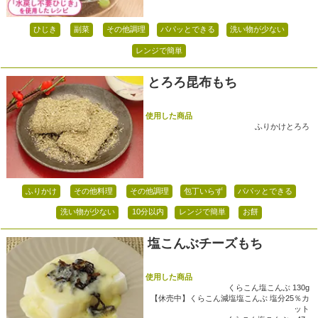
ひじき
副菜
その他調理
パパッとできる
洗い物が少ない
レンジで簡単
とろろ昆布もち
使用した商品
ふりかけとろろ
ふりかけ
その他料理
その他調理
包丁いらず
パパッとできる
洗い物が少ない
10分以内
レンジで簡単
お餅
塩こんぶチーズもち
使用した商品
くらこん塩こんぶ 130g
【休売中】くらこん減塩塩こんぶ 塩分25％カ
ット