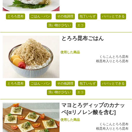
とろろ昆布
ごはん・パン
その他調理
包丁いらず
パパッとできる
洗い物が少ない
エコ
とろろ昆布ごはん
使用した商品
くらこんとろろ昆布
根昆布入りとろろ昆布
とろろ昆布
ごはん・パン
その他調理
包丁いらず
パパッとできる
洗い物が少ない
エコ
マヨとろディップのカナッ
ペ[αリノレン酸を含む]
使用した商品
くらこんとろろ昆布
根昆布入りとろろ昆布