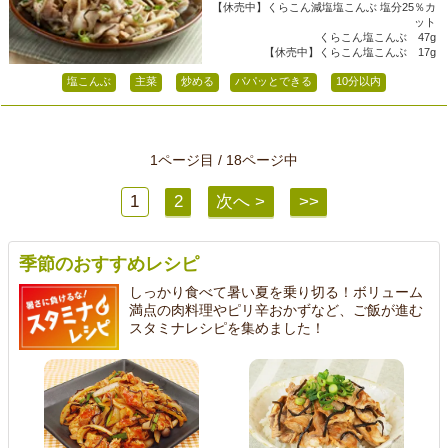
【休売中】くらこん減塩塩こんぶ 塩分25％カ
ット
くらこん塩こんぶ 47g
【休売中】くらこん塩こんぶ 17g
塩こんぶ
主菜
炒める
パパッとできる
10分以内
1ページ目 / 18ページ中
1
2
次へ >
>>
季節のおすすめレシピ
しっかり食べて暑い夏を乗り切る！ボリューム
満点の肉料理やピリ辛おかずなど、ご飯が進む
スタミナレシピを集めました！