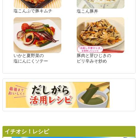
塩こんぶで豚キムチ
塩こん豚丼
いかと夏野菜の
豚肉と芽ひじきの
塩にんにくソテー
ピリ辛みそ炒め
イチオシ！レシピ