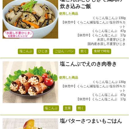
炊き込みご飯
使用した商品
くらこん塩こんぶ 130g
【休売中】くらこん減塩塩こんぶ 塩分25％カ
ット
くらこん塩こんぶ 47g
【休売中】くらこん塩こんぶ 17g
水戻し不要芽ひじき
国内産水戻し不要芽ひじき
塩こんぶ
ひじき
ごはん・パン
炊く
食材で時短
塩こんぶでえのき肉巻き
使用した商品
くらこん塩こんぶ 130g
【休売中】くらこん減塩塩こんぶ 塩分25％カ
ット
くらこん塩こんぶ 47g
【休売中】くらこん塩こんぶ 17g
塩こんぶ
主菜
焼く
塩バターさつまいもごはん