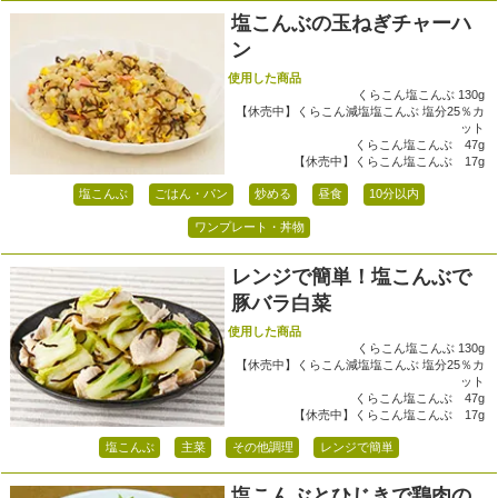
塩こんぶの玉ねぎチャーハ
ン
使用した商品
くらこん塩こんぶ 130g
【休売中】くらこん減塩塩こんぶ 塩分25％カ
ット
くらこん塩こんぶ 47g
【休売中】くらこん塩こんぶ 17g
塩こんぶ
ごはん・パン
炒める
昼食
10分以内
ワンプレート・丼物
レンジで簡単！塩こんぶで
豚バラ白菜
使用した商品
くらこん塩こんぶ 130g
【休売中】くらこん減塩塩こんぶ 塩分25％カ
ット
くらこん塩こんぶ 47g
【休売中】くらこん塩こんぶ 17g
塩こんぶ
主菜
その他調理
レンジで簡単
塩こんぶとひじきで鶏肉の