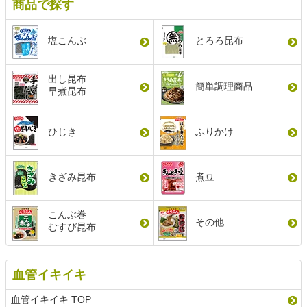
商品で探す
塩こんぶ
とろろ昆布
出し昆布
簡単調理商品
早煮昆布
ひじき
ふりかけ
きざみ昆布
煮豆
こんぶ巻
その他
むすび昆布
血管イキイキ
血管イキイキ TOP