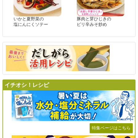
いかと夏野菜の
豚肉と芽ひじきの
塩にんにくソテー
ピリ辛みそ炒め
イチオシ！レシピ
特集ページはこちら