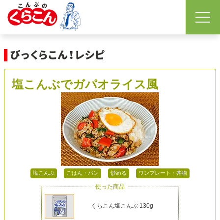
塩こんぶでガパオライス風
塩こんぶ
ごはん・パン
炒める
ワンプレート・丼物
使った商品
くらこん塩こんぶ 130g