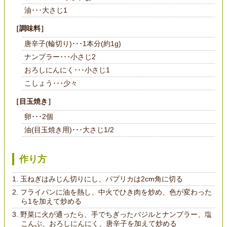
油･･･大さじ1
［調味料］
唐辛子(輪切り)･･･1本分(約1g)
ナンプラー･･･小さじ2
おろしにんにく･･･小さじ1
こしょう･･･少々
［目玉焼き］
卵･･･2個
油(目玉焼き用)･･･大さじ1/2
作り方
玉ねぎはみじん切りにし、パプリカは2cm角に切る
フライパンに油を熱し、中火でひき肉を炒め、色が変わった
ら1を加えて炒める
野菜に火が通ったら、手でちぎったバジルとナンプラー、塩
こんぶ、おろしにんにく、唐辛子を加えて炒める