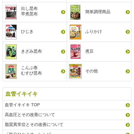
出し昆布
簡単調理商品
早煮昆布
ひじき
ふりかけ
きざみ昆布
煮豆
こんぶ巻
その他
むすび昆布
血管イキイキ
血管イキイキ TOP
高血圧とその改善について
脂質異常症とその改善について