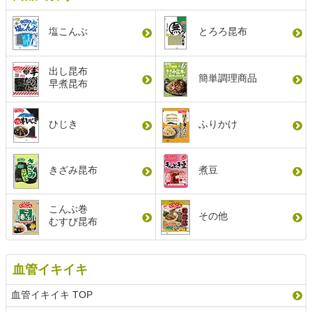
塩こんぶ
とろろ昆布
出し昆布
簡単調理商品
早煮昆布
ひじき
ふりかけ
きざみ昆布
煮豆
こんぶ巻
その他
むすび昆布
血管イキイキ
血管イキイキ TOP