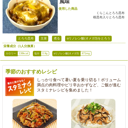
風味
使用した商品
くらこんとろろ昆布
根昆布入りとろろ昆布
とろろ昆布
主菜
煮る
αリノレン酸(オメガ3)をとろう
栄養成分（1人分換算）
カロリー
138kcal
塩分
0.9g
αリノレン酸(オメガ3)
471mg
季節のおすすめレシピ
しっかり食べて暑い夏を乗り切る！ボリューム
満点の肉料理やピリ辛おかずなど、ご飯が進む
スタミナレシピを集めました！