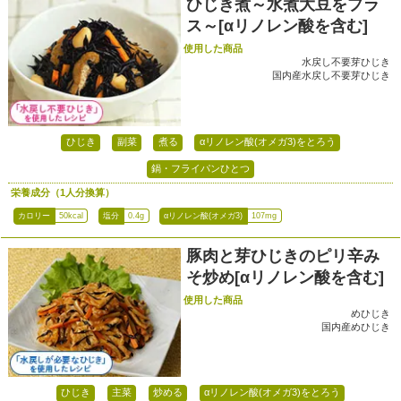
ひじき煮～水煮大豆をプラ
ス～[αリノレン酸を含む]
使用した商品
水戻し不要芽ひじき
国内産水戻し不要芽ひじき
ひじき
副菜
煮る
αリノレン酸(オメガ3)をとろう
鍋・フライパンひとつ
栄養成分（1人分換算）
カロリー
50kcal
塩分
0.4g
αリノレン酸(オメガ3)
107mg
豚肉と芽ひじきのピリ辛み
そ炒め[αリノレン酸を含む]
使用した商品
めひじき
国内産めひじき
ひじき
主菜
炒める
αリノレン酸(オメガ3)をとろう