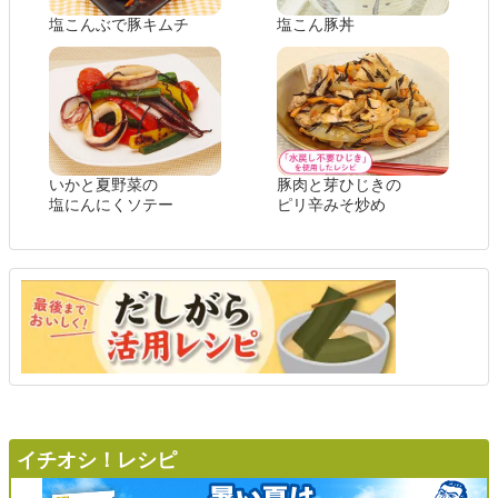
塩こんぶで豚キムチ
塩こん豚丼
いかと夏野菜の
豚肉と芽ひじきの
塩にんにくソテー
ピリ辛みそ炒め
イチオシ！レシピ