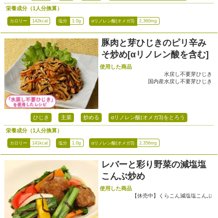
栄養成分（1人分換算）
カロリー
142kcal
塩分
1.0g
αリノレン酸(オメガ3)
2,360mg
豚肉と芽ひじきのピリ辛み
そ炒め[αリノレン酸を含む]
使用した商品
水戻し不要芽ひじき
国内産水戻し不要芽ひじき
ひじき
主菜
炒める
αリノレン酸(オメガ3)をとろう
栄養成分（1人分換算）
カロリー
141kcal
塩分
1.0g
αリノレン酸(オメガ3)
2,356mg
レバーと彩り野菜の減塩塩
こんぶ炒め
使用した商品
【休売中】くらこん減塩塩こんぶ