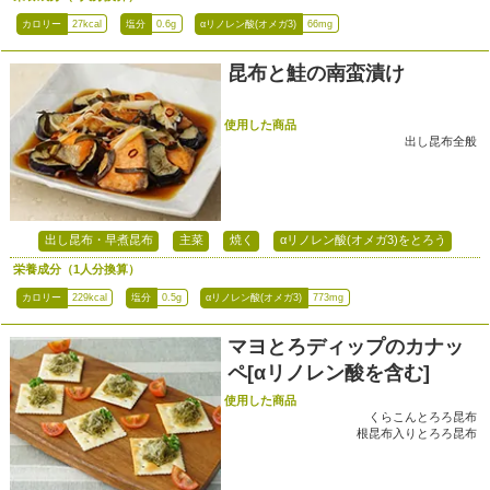
カロリー
27kcal
塩分
0.6g
αリノレン酸(オメガ3)
66mg
昆布と鮭の南蛮漬け
使用した商品
出し昆布全般
出し昆布・早煮昆布
主菜
焼く
αリノレン酸(オメガ3)をとろう
栄養成分（1人分換算）
カロリー
229kcal
塩分
0.5g
αリノレン酸(オメガ3)
773mg
マヨとろディップのカナッ
ペ[αリノレン酸を含む]
使用した商品
くらこんとろろ昆布
根昆布入りとろろ昆布