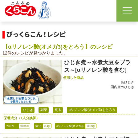
【αリノレン酸(オメガ3)をとろう】のレシピ
12件のレシピが見つかりました。
ひじき煮～水煮大豆をプラ
ス～[αリノレン酸を含む]
使用した商品
めひじき
国内産めひじき
ひじき
副菜
煮る
αリノレン酸(オメガ3)をとろう
栄養成分（1人分換算）
カロリー
51kcal
塩分
0.4g
αリノレン酸(オメガ3)
111mg