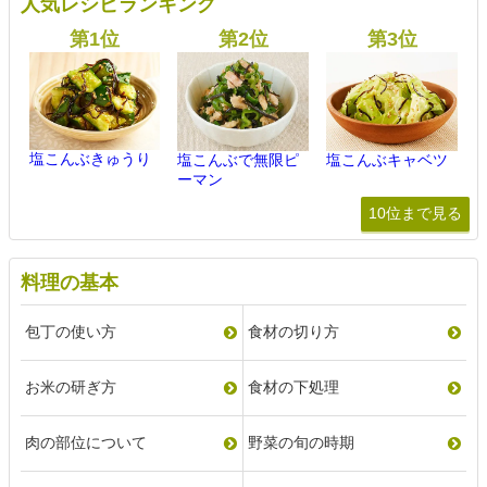
人気レシピランキング
塩こんぶきゅうり
塩こんぶで無限ピ
塩こんぶキャベツ
ーマン
10位まで見る
料理の基本
包丁の使い方
食材の切り方
お米の研ぎ方
食材の下処理
肉の部位について
野菜の旬の時期