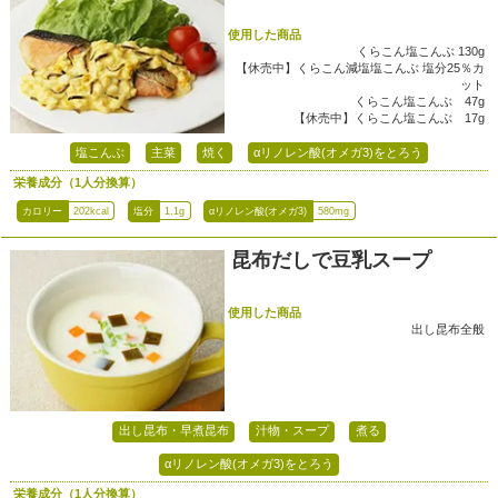
使用した商品
くらこん塩こんぶ 130g
【休売中】くらこん減塩塩こんぶ 塩分25％カ
ット
くらこん塩こんぶ 47g
【休売中】くらこん塩こんぶ 17g
塩こんぶ
主菜
焼く
αリノレン酸(オメガ3)をとろう
栄養成分（1人分換算）
カロリー
202kcal
塩分
1.1g
αリノレン酸(オメガ3)
580mg
昆布だしで豆乳スープ
使用した商品
出し昆布全般
出し昆布・早煮昆布
汁物・スープ
煮る
αリノレン酸(オメガ3)をとろう
栄養成分（1人分換算）