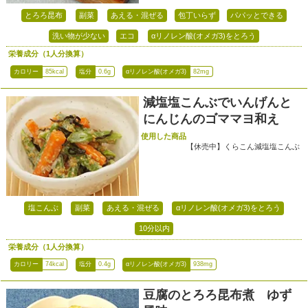
とろろ昆布
副菜
あえる・混ぜる
包丁いらず
パパッとできる
洗い物が少ない
エコ
αリノレン酸(オメガ3)をとろう
栄養成分（1人分換算）
カロリー
85kcal
塩分
0.6g
αリノレン酸(オメガ3)
82mg
減塩塩こんぶでいんげんと
にんじんのゴママヨ和え
使用した商品
【休売中】くらこん減塩塩こんぶ
塩こんぶ
副菜
あえる・混ぜる
αリノレン酸(オメガ3)をとろう
10分以内
栄養成分（1人分換算）
カロリー
74kcal
塩分
0.4g
αリノレン酸(オメガ3)
938mg
豆腐のとろろ昆布煮 ゆず