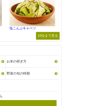
塩こんぶキャベツ
10位まで見る
お米の研ぎ方
野菜の旬の時期
ら