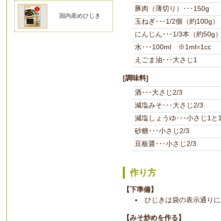
豚肉（薄切り）･･･150g
国内産めひじき
玉ねぎ･･･1/2個（約100g）
にんじん･･･1/3本（約50g
水･･･100ml ※1ml=1cc
えごま油･･･大さじ1
[調味料]
酒･･･大さじ2/3
減塩みそ･･･大さじ2/3
減塩しょうゆ･･･小さじ1と1
砂糖･･･小さじ2/3
豆板醤･･･小さじ2/3
作り方
【下準備】
ひじきは袋の表示通りに
【みそ炒めを作る】