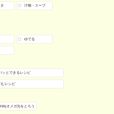
スタ
汁物・スープ
ゆでる
パッとできるレシピ
すむレシピ
DHA(オメガ3)をとろう