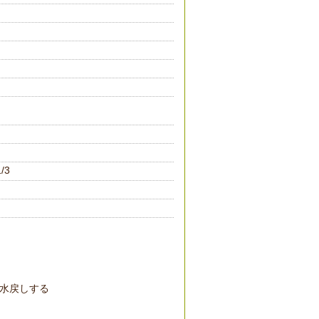
）
/3
水戻しする