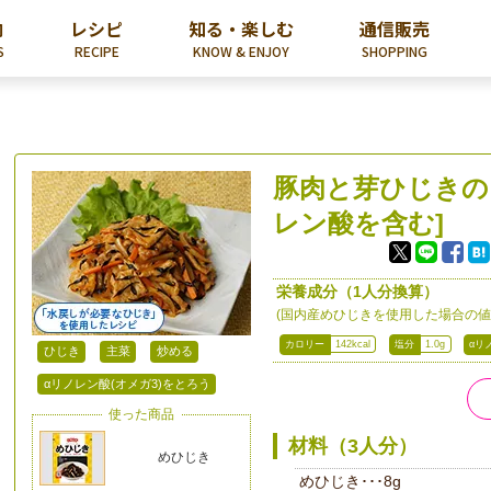
内
レシピ
知る・楽しむ
通信販売
S
RECIPE
KNOW & ENJOY
SHOPPING
豚肉と芽ひじきの
レン酸を含む]
栄養成分（1人分換算）
(国内産めひじきを使用した場合の値
カロリー
142kcal
塩分
1.0g
αリ
ひじき
主菜
炒める
αリノレン酸(オメガ3)をとろう
使った商品
材料（3人分）
めひじき
めひじき･･･8g