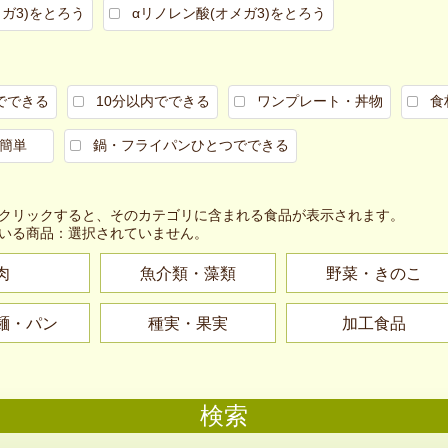
メガ3)をとろう
αリノレン酸(オメガ3)をとろう
でできる
10分以内でできる
ワンプレート・丼物
食
簡単
鍋・フライパンひとつでできる
クリックすると、そのカテゴリに含まれる食品が表示されます。
いる商品：
選択されていません。
肉
魚介類・藻類
野菜・きのこ
麺・パン
種実・果実
加工食品