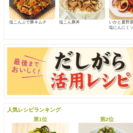
塩こんぶで豚キムチ
塩こん豚丼
いかと夏野
塩にんにく
人気レシピランキング