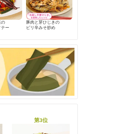
菜の
豚肉と芽ひじきの
ソテー
ピリ辛みそ炒め