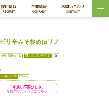
採用情報
企業情報
お問い合わせ
RECRUIT
COMPANY
CONTACT
ピリ辛みそ炒め[αリノ
おいしそう！
印刷する
0
)
ノレン酸(オメガ3)
2,360mg
「水戻し不要ひじき」
を使用したレシピはこちら