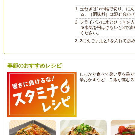
玉ねぎは1cm幅で切り、にん
る。［調味料］は混ぜ合わせ
フライパンに水とひじきを入
※水気を飛ばさないと3で油
ください。
2にえごま油と1を入れて炒
季節のおすすめレシピ
しっかり食べて暑い夏を乗り
辛おかずなど、ご飯が進むス