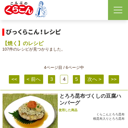
【焼く】のレシピ
107件のレシピが見つかりました。
4ページ目 / 6ページ中
<<
< 前へ
3
4
5
次へ >
>>
とろろ昆布づくしの豆腐ハ
ンバーグ
使用した商品
くらこんとろろ昆布
根昆布入りとろろ昆布