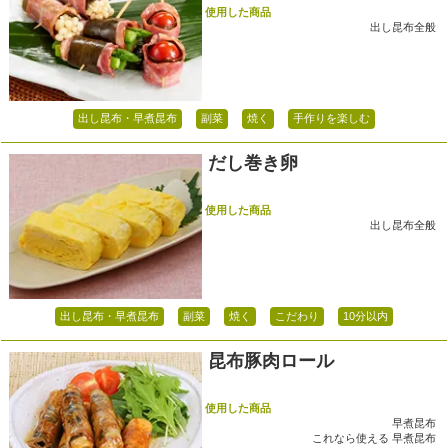
使用した商品
出し昆布全般
出し昆布・早煮昆布
副菜
焼く
手作りを楽しむ
だし巻き卵
使用した商品
出し昆布全般
出し昆布・早煮昆布
副菜
焼く
こだわり
10分以内
昆布豚肉ロール
使用した商品
早煮昆布
これなら使える 早煮昆布