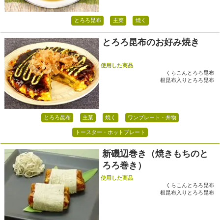
とろろ昆布
主菜
焼く
とろろ昆布のお好み焼き
使用した商品
くらこんとろろ昆布
根昆布入りとろろ昆布
とろろ昆布
主菜
焼く
ワンプレート・丼物
トースター・ホットプレート
新磯辺巻き（焼きもちのと
ろろ巻き）
使用した商品
くらこんとろろ昆布
根昆布入りとろろ昆布