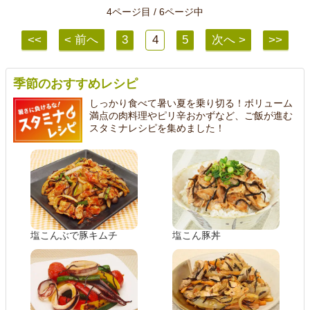
4ページ目 / 6ページ中
<<
< 前へ
3
4
5
次へ >
>>
季節のおすすめレシピ
しっかり食べて暑い夏を乗り切る！ボリューム
満点の肉料理やピリ辛おかずなど、ご飯が進む
スタミナレシピを集めました！
塩こんぶで豚キムチ
塩こん豚丼