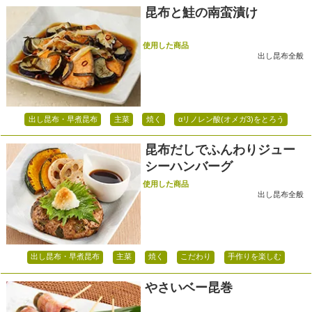
昆布と鮭の南蛮漬け
使用した商品
出し昆布全般
出し昆布・早煮昆布
主菜
焼く
αリノレン酸(オメガ3)をとろう
昆布だしでふんわりジュー
シーハンバーグ
使用した商品
出し昆布全般
出し昆布・早煮昆布
主菜
焼く
こだわり
手作りを楽しむ
やさいベー昆巻