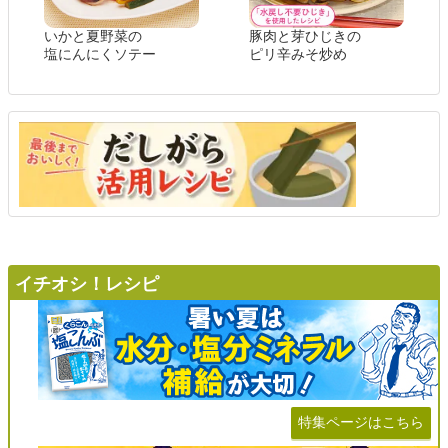
いかと夏野菜の
豚肉と芽ひじきの
塩にんにくソテー
ピリ辛みそ炒め
イチオシ！レシピ
特集ページはこちら