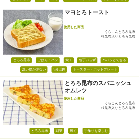
マヨとろトースト
使用した商品
くらこんとろろ昆布
根昆布入りとろろ昆布
とろろ昆布
ごはん・パン
焼く
包丁いらず
パパッとできる
洗い物が少ない
5分以内
トースター・ホットプレート
とろろ昆布のスパニッシュ
オムレツ
使用した商品
くらこんとろろ昆布
根昆布入りとろろ昆布
とろろ昆布
副菜
焼く
手作りを楽しむ