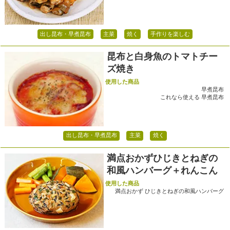
出し昆布・早煮昆布
主菜
焼く
手作りを楽しむ
昆布と白身魚のトマトチー
ズ焼き
使用した商品
早煮昆布
これなら使える 早煮昆布
出し昆布・早煮昆布
主菜
焼く
満点おかずひじきとねぎの
和風ハンバーグ＋れんこん
使用した商品
満点おかず ひじきとねぎの和風ハンバーグ