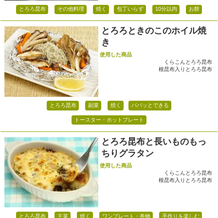
とろろ昆布
その他料理
焼く
包丁いらず
10分以内
お餅
とろろときのこのホイル焼
き
使用した商品
くらこんとろろ昆布
根昆布入りとろろ昆布
とろろ昆布
副菜
焼く
パパッとできる
トースター・ホットプレート
とろろ昆布と長いものもっ
ちりグラタン
使用した商品
くらこんとろろ昆布
根昆布入りとろろ昆布
とろろ昆布
主菜
焼く
ワンプレート・丼物
手作りを楽しむ