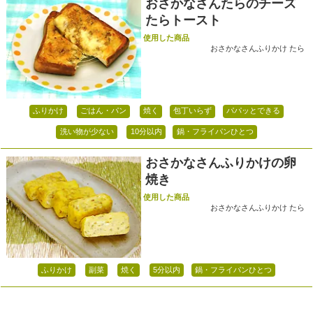
おさかなさんたらのチーズ
たらトースト
使用した商品
おさかなさんふりかけ たら
ふりかけ
ごはん・パン
焼く
包丁いらず
パパッとできる
洗い物が少ない
10分以内
鍋・フライパンひとつ
おさかなさんふりかけの卵
焼き
使用した商品
おさかなさんふりかけ たら
ふりかけ
副菜
焼く
5分以内
鍋・フライパンひとつ