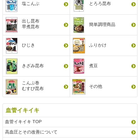
塩こんぶ
とろろ昆布
出し昆布
簡単調理商品
早煮昆布
ひじき
ふりかけ
きざみ昆布
煮豆
こんぶ巻
その他
むすび昆布
血管イキイキ
血管イキイキ TOP
高血圧とその改善について