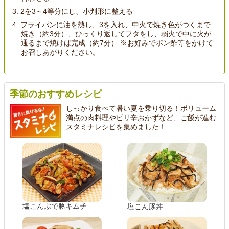
2を3～4等分にし、小判形に整える
フライパンに油を熱し、3を入れ、中火で焼き色がつくまで
焼き（約3分）、ひっくり返してフタをし、弱火で中に火が
通るまで焼けば完成（約7分） ※お好みでポン酢等をかけて
お召しあがりください。
季節のおすすめレシピ
しっかり食べて暑い夏を乗り切る！ボリューム
満点の肉料理やピリ辛おかずなど、ご飯が進む
スタミナレシピを集めました！
塩こんぶで豚キムチ
塩こん豚丼