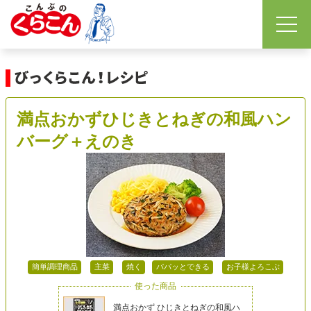
満点おかずひじきとねぎの和風ハン
バーグ＋えのき
簡単調理商品
主菜
焼く
パパッとできる
お子様よろこぶ
使った商品
満点おかず ひじきとねぎの和風ハ