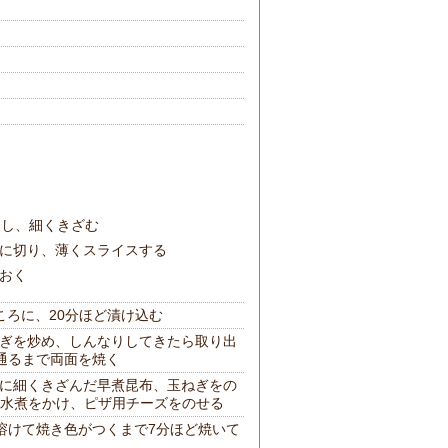
しし、細くきざむ
に切り、薄くスライスする
おく
ころに、20分ほど漬け込む
ぎを炒め、しんなりしてきたら取り出
通るまで両面を焼く
に細くきざんだ早煮昆布、玉ねぎをの
水煮をかけ、ピザ用チーズをのせる
が溶けて焼き色がつくまで7分ほど焼いて