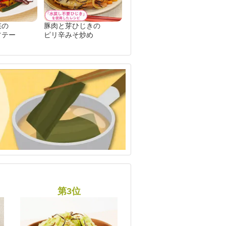
菜の
豚肉と芽ひじきの
ソテー
ピリ辛みそ炒め