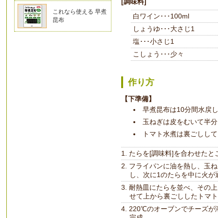
[調味料]
これなら使える 早煮
白ワイン･･･100ml
昆布
しょうゆ･･･大さじ1
塩･･･小さじ1
こしょう･･･少々
作り方
【下準備】
早煮昆布は10分間水戻
玉ねぎは皮をむいて半分
トマト水煮は裏ごしして
たらを[調味料]を合わせたと
フライパンに油を熱し、玉ね
し、次に1のたらを中に火が
耐熱皿にたらを並べ、その上
せて上から裏ごししたトマト
220℃のオーブンでチーズ
完成