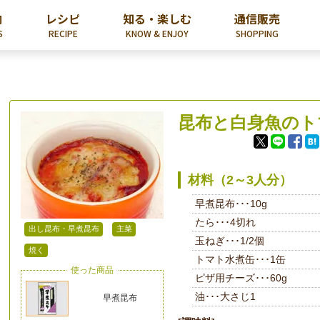
内
レシピ
知る・楽しむ
通信販売
S
RECIPE
KNOW & ENJOY
SHOPPING
昆布と白身魚のト
材料（2～3人分）
早煮昆布･･･10g
たら･･･4切れ
出し昆布・早煮昆布
主菜
玉ねぎ･･･1/2個
焼く
トマト水煮缶･･･1缶
使った商品
ピザ用チーズ･･･60g
油･･･大さじ1
早煮昆布