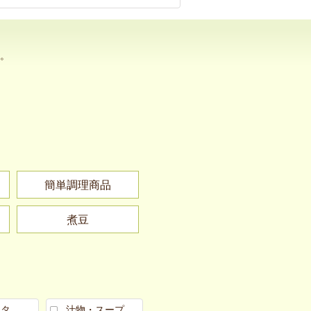
。
簡単調理商品
煮豆
スタ
汁物・スープ