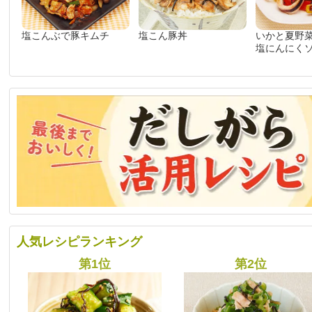
塩こんぶで豚キムチ
塩こん豚丼
いかと夏野
塩にんにく
人気レシピランキング