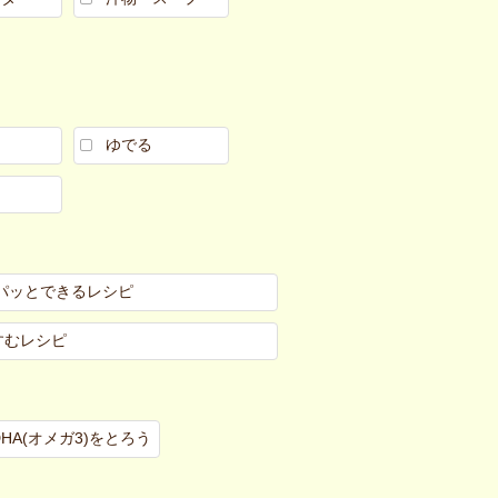
ゆでる
パッとできるレシピ
すむレシピ
DHA(オメガ3)をとろう