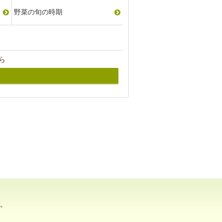
野菜の旬の時期
ら
。