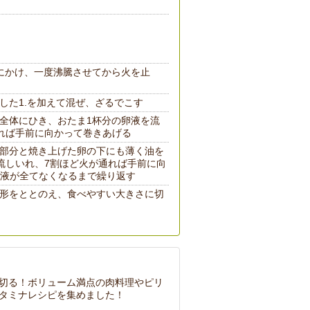
火にかけ、一度沸騰させてから火を止
した1.を加えて混ぜ、ざるでこす
全体にひき、おたま1杯分の卵液を流
れば手前に向かって巻きあげる
部分と焼き上げた卵の下にも薄く油を
流しいれ、7割ほど火が通れば手前に向
液が全てなくなるまで繰り返す
形をととのえ、食べやすい大きさに切
切る！ボリューム満点の肉料理やピリ
タミナレシピを集めました！