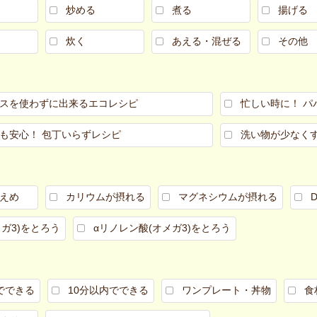
炒める
煮る
揚げる
炊く
あえる・混ぜる
その他
スを使わずに出来るエコレシピ
忙しい時に！ パ
も安心！ 包丁いらずレシピ
洗い物が少なく
えめ
カリウムが摂れる
マグネシウムが摂れる
メガ3)をとろう
αリノレン酸(オメガ3)をとろう
でできる
10分以内でできる
ワンプレート・丼物
食