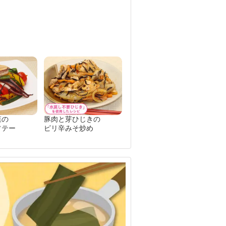
菜の
豚肉と芽ひじきの
ソテー
ピリ辛みそ炒め