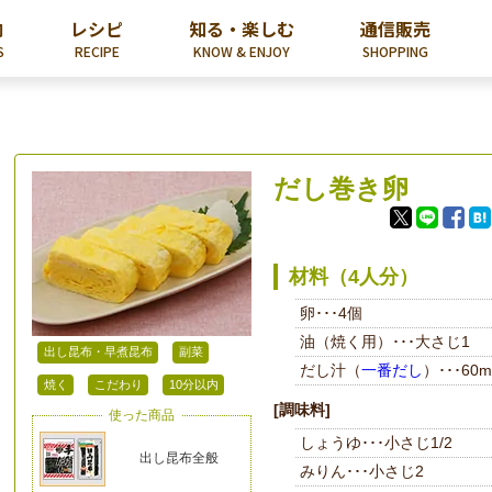
内
レシピ
知る・楽しむ
通信販売
S
RECIPE
KNOW & ENJOY
SHOPPING
だし巻き卵
材料（4人分）
卵･･･4個
油（焼く用）･･･大さじ1
出し昆布・早煮昆布
副菜
だし汁（
一番だし
）･･･60m
焼く
こだわり
10分以内
[調味料]
使った商品
しょうゆ･･･小さじ1/2
出し昆布全般
みりん･･･小さじ2