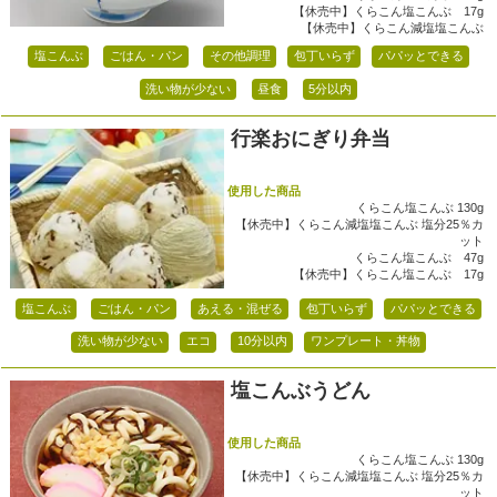
【休売中】くらこん塩こんぶ 17g
【休売中】くらこん減塩塩こんぶ
塩こんぶ
ごはん・パン
その他調理
包丁いらず
パパッとできる
洗い物が少ない
昼食
5分以内
行楽おにぎり弁当
使用した商品
くらこん塩こんぶ 130g
【休売中】くらこん減塩塩こんぶ 塩分25％カ
ット
くらこん塩こんぶ 47g
【休売中】くらこん塩こんぶ 17g
塩こんぶ
ごはん・パン
あえる・混ぜる
包丁いらず
パパッとできる
洗い物が少ない
エコ
10分以内
ワンプレート・丼物
塩こんぶうどん
使用した商品
くらこん塩こんぶ 130g
【休売中】くらこん減塩塩こんぶ 塩分25％カ
ット