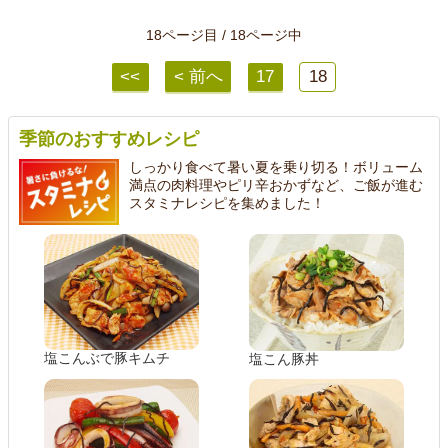
18ページ目 / 18ページ中
<<
< 前へ
17
18
季節のおすすめレシピ
しっかり食べて暑い夏を乗り切る！ボリューム
満点の肉料理やピリ辛おかずなど、ご飯が進む
スタミナレシピを集めました！
塩こんぶで豚キムチ
塩こん豚丼