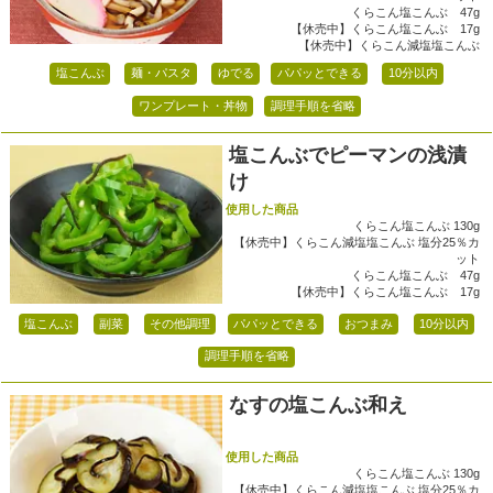
くらこん塩こんぶ 47g
【休売中】くらこん塩こんぶ 17g
【休売中】くらこん減塩塩こんぶ
塩こんぶ
麺・パスタ
ゆでる
パパッとできる
10分以内
ワンプレート・丼物
調理手順を省略
塩こんぶでピーマンの浅漬
け
使用した商品
くらこん塩こんぶ 130g
【休売中】くらこん減塩塩こんぶ 塩分25％カ
ット
くらこん塩こんぶ 47g
【休売中】くらこん塩こんぶ 17g
塩こんぶ
副菜
その他調理
パパッとできる
おつまみ
10分以内
調理手順を省略
なすの塩こんぶ和え
使用した商品
くらこん塩こんぶ 130g
【休売中】くらこん減塩塩こんぶ 塩分25％カ