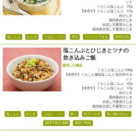
ット
くらこん塩こんぶ 47g
【休売中】くらこん塩こんぶ 17g
めひじき
国内産めひじき
水戻し不要芽ひじき
国内産水戻し不要芽ひじき
塩こんぶ
ひじき
ごはん・パン
煮る
パパッとできる
10分以内
塩こんぶとひじきとツナの
炊き込みご飯
使用した商品
くらこん塩こんぶ 130g
【休売中】くらこん減塩塩こんぶ 塩分25％カ
ット
くらこん塩こんぶ 47g
【休売中】くらこん塩こんぶ 17g
めひじき
国内産めひじき
水戻し不要芽ひじき
国内産水戻し不要芽ひじき
塩こんぶ
ひじき
ごはん・パン
炊く
包丁いらず
洗い物が少ない
調理手順を省略
食材で時短