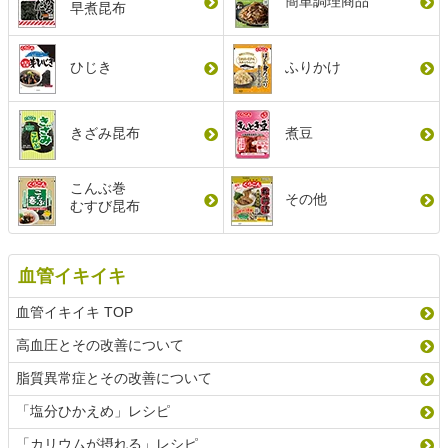
簡単調理商品
早煮昆布
ひじき
ふりかけ
きざみ昆布
煮豆
こんぶ巻
その他
むすび昆布
血管イキイキ
血管イキイキ TOP
高血圧とその改善について
脂質異常症とその改善について
「塩分ひかえめ」レシピ
「カリウムが摂れる」レシピ