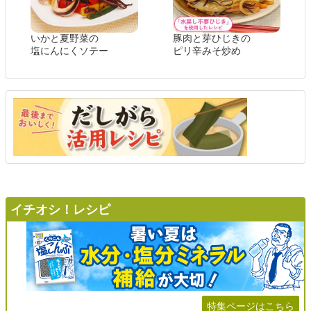
いかと夏野菜の
豚肉と芽ひじきの
塩にんにくソテー
ピリ辛みそ炒め
イチオシ！レシピ
特集ページはこちら