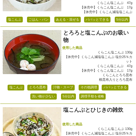
くらこん塩こんぶ 47g
【休売中】くらこん塩こんぶ 17g
【休売中】くらこん減塩塩こんぶ
塩こんぶ
ごはん・パン
あえる・混ぜる
パパッとできる
5分以内
とろろと塩こんぶのお吸い
物
使用した商品
くらこん塩こんぶ 130g
【休売中】くらこん減塩塩こんぶ 塩分25％カ
ット
くらこん塩こんぶ 47g
【休売中】くらこん塩こんぶ 17g
くらこんとろろ昆布
根昆布入りとろろ昆布
塩こんぶ
とろろ昆布
汁物・スープ
その他調理
パパッとできる
洗い物が少ない
5分以内
調理手順を省略
塩こんぶとひじきの雑炊
使用した商品
くらこん塩こんぶ 130g
【休売中】くらこん減塩塩こんぶ 塩分25％カ