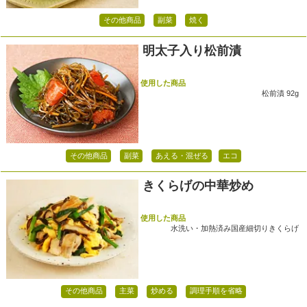
その他商品
副菜
焼く
明太子入り松前漬
使用した商品
松前漬 92g
その他商品
副菜
あえる・混ぜる
エコ
きくらげの中華炒め
使用した商品
水洗い・加熱済み国産細切りきくらげ
その他商品
主菜
炒める
調理手順を省略