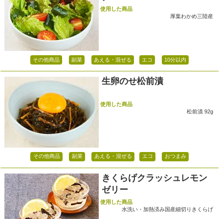
使用した商品
厚葉わかめ三陸産
その他商品
副菜
あえる・混ぜる
エコ
10分以内
生卵のせ松前漬
使用した商品
松前漬 92g
その他商品
副菜
あえる・混ぜる
エコ
おつまみ
きくらげクラッシュレモン
ゼリー
使用した商品
水洗い・加熱済み国産細切りきくらげ