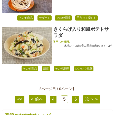
その他商品
デザート
その他調理
手作りを楽しむ
きくらげ入り和風ポテトサ
ラダ
使用した商品
水洗い・加熱済み国産細切りきくらげ
その他商品
副菜
その他調理
レンジで簡単
5ページ目 / 6ページ中
<<
< 前へ
4
5
6
次へ >