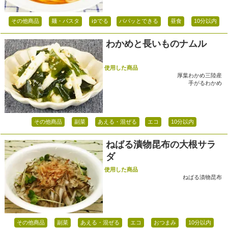
その他商品
麺・パスタ
ゆでる
パパッとできる
昼食
10分以内
わかめと長いものナムル
使用した商品
厚葉わかめ三陸産
手がるわかめ
その他商品
副菜
あえる・混ぜる
エコ
10分以内
ねばる漬物昆布の大根サラ
ダ
使用した商品
ねばる漬物昆布
その他商品
副菜
あえる・混ぜる
エコ
おつまみ
10分以内