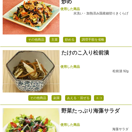
炒め
使用した商品
水洗い・加熱済み国産細切りきくらげ
その他商品
主菜
炒める
調理手順を省略
たけのこ入り松前漬
使用した商品
松前漬 92g
その他商品
副菜
あえる・混ぜる
エコ
野菜たっぷり海藻サラダ
使用した商品
海藻サラダ