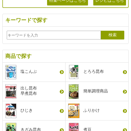
特集ページはこちら
レシピはこちら
キーワードで探す
商品で探す
塩こんぶ
とろろ昆布
出し昆布
簡単調理商品
早煮昆布
ひじき
ふりかけ
きざみ昆布
煮豆