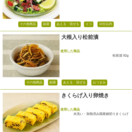
その他商品
副菜
あえる・混ぜる
エコ
10分以内
大根入り松前漬
使用した商品
松前漬 92g
その他商品
副菜
あえる・混ぜる
おつまみ
きくらげ入り卵焼き
使用した商品
水洗い・加熱済み国産細切りきくらげ