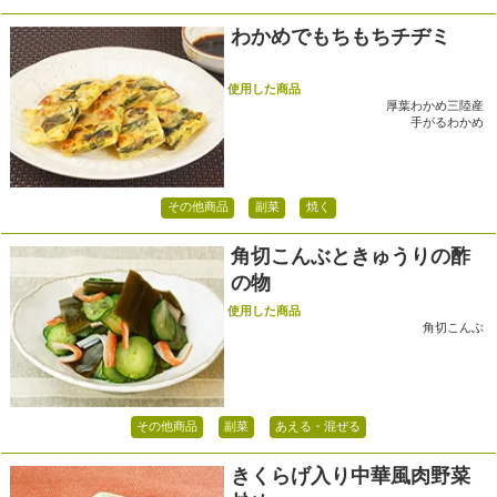
わかめでもちもちチヂミ
使用した商品
厚葉わかめ三陸産
手がるわかめ
その他商品
副菜
焼く
角切こんぶときゅうりの酢
の物
使用した商品
角切こんぶ
その他商品
副菜
あえる・混ぜる
きくらげ入り中華風肉野菜