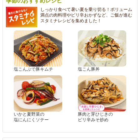
季節のおすすめレシピ
しっかり食べて暑い夏を乗り切る！ボリューム
満点の肉料理やピリ辛おかずなど、ご飯が進む
スタミナレシピを集めました！
塩こんぶで豚キムチ
塩こん豚丼
いかと夏野菜の
豚肉と芽ひじきの
塩にんにくソテー
ピリ辛みそ炒め