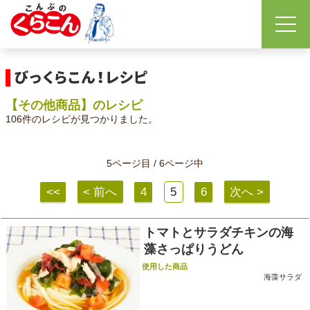
【その他商品】のレシピ
106件のレシピが見つかりました。
5ページ目 / 6ページ中
<<
< 前へ
4
5
6
次へ >
トマトとサラダチキンの海
藻さっぱりうどん
使用した商品
海藻サラダ