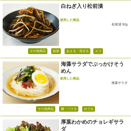
白ねぎ入り松前漬
使用した商品
松前漬 92g
その他商品
副菜
あえる・混ぜる
エコ
海藻サラダでぶっかけそう
めん
使用した商品
海藻サラダ
その他商品
麺・パスタ
ゆでる
厚葉わかめのチョレギサラ
ダ