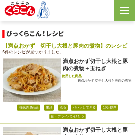
【満点おかず 切干し大根と豚肉の煮物】のレシピ
6件のレシピが見つかりました。
満点おかず切干し大根と豚
肉の煮物＋玉ねぎ
使用した商品
満点おかず 切干し大根と豚肉の煮物
簡単調理商品
主菜
煮る
パパッとできる
10分以内
鍋・フライパンひとつ
満点おかず切干し大根と豚