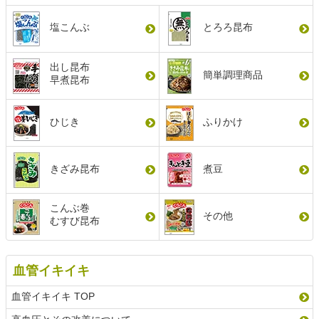
塩こんぶ
とろろ昆布
出し昆布
簡単調理商品
早煮昆布
ひじき
ふりかけ
きざみ昆布
煮豆
こんぶ巻
その他
むすび昆布
血管イキイキ
血管イキイキ TOP