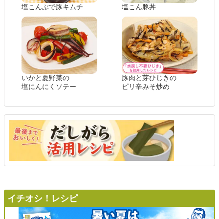
塩こんぶで豚キムチ
塩こん豚丼
いかと夏野菜の
豚肉と芽ひじきの
塩にんにくソテー
ピリ辛みそ炒め
イチオシ！レシピ