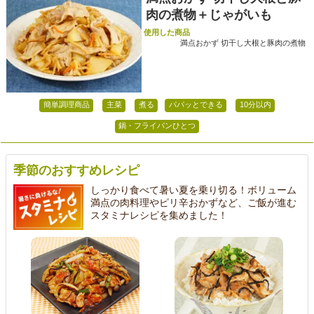
肉の煮物＋じゃがいも
使用した商品
満点おかず 切干し大根と豚肉の煮物
簡単調理商品
主菜
煮る
パパッとできる
10分以内
鍋・フライパンひとつ
季節のおすすめレシピ
しっかり食べて暑い夏を乗り切る！ボリューム
満点の肉料理やピリ辛おかずなど、ご飯が進む
スタミナレシピを集めました！