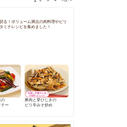
切る！ボリューム満点の肉料理やピリ
タミナレシピを集めました！
菜の
豚肉と芽ひじきの
ソテー
ピリ辛みそ炒め