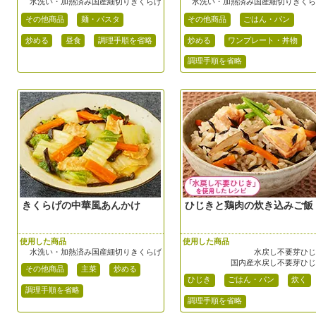
水洗い・加熱済み国産細切りきくらげ
水洗い・加熱済み国産細切りきく
その他商品
麺・パスタ
その他商品
ごはん・パン
炒める
昼食
調理手順を省略
炒める
ワンプレート・丼物
調理手順を省略
きくらげの中華風あんかけ
ひじきと鶏肉の炊き込みご飯
使用した商品
使用した商品
水洗い・加熱済み国産細切りきくらげ
水戻し不要芽ひ
国内産水戻し不要芽ひ
その他商品
主菜
炒める
ひじき
ごはん・パン
炊く
調理手順を省略
調理手順を省略