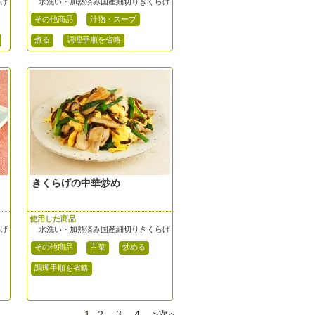
らげ
水洗い・加熱済み国産細切りきくらげ
その他商品
汁物・スープ
煮る
調理手順を省略
きくらげの中華炒め
使用した商品
らげ
水洗い・加熱済み国産細切りきくらげ
その他商品
主菜
炒める
調理手順を省略
1
2
3
4
>次へ