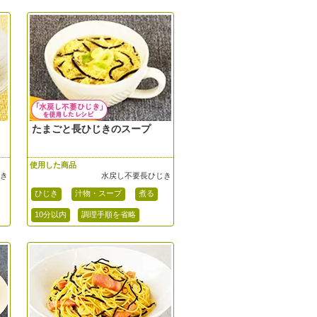
たまごと長ひじきのスープ
使用した商品
じき
水戻し不要長ひじき
ひじき
汁物・スープ
煮る
10分以内
調理手順を省略