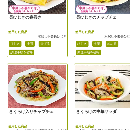
長ひじきの春巻き
長ひじきのチャプチェ
使用した商品
使用した商品
水戻し不要長ひじき
水戻し不要長ひ
ひじき
主菜
揚げる
ひじき
主菜
炒める
調理手順を省略
調理手順を省略
きくらげ入りチャプチェ
きくらげの中華サラダ
使用した商品
使用した商品