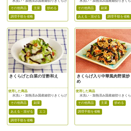
水洗い・加熱済み国産細切りきくらげ
水洗い・加熱済み国産細切りきく
その他商品
主菜
炒める
その他商品
副菜
調理手順を省略
あえる・混ぜる
調理手順を省略
きくらげと白菜の甘酢和え
きくらげ入り中華風肉野菜炒
め
使用した商品
使用した商品
水洗い・加熱済み国産細切りきくらげ
水洗い・加熱済み国産細切りきく
その他商品
副菜
その他商品
主菜
炒める
あえる・混ぜる
エコ
調理手順を省略
調理手順を省略