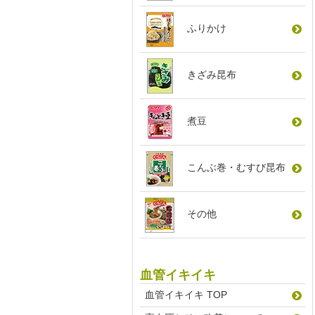
ふりかけ
きざみ昆布
煮豆
こんぶ巻
・
むすび昆布
その他
血管イキイキ
血管イキイキ TOP