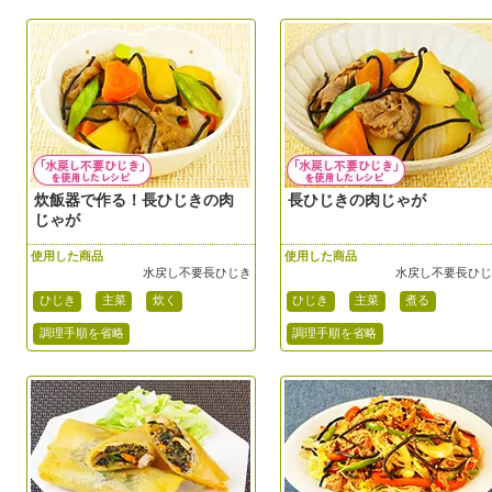
炊飯器で作る！長ひじきの肉
長ひじきの肉じゃが
じゃが
使用した商品
使用した商品
水戻し不要長ひじき
水戻し不要長ひ
ひじき
主菜
炊く
ひじき
主菜
煮る
調理手順を省略
調理手順を省略