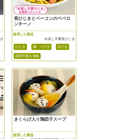
長ひじきとベーコンのペペロ
ンチーノ
使用した商品
じき
水戻し不要長ひじき
ひじき
麺・パスタ
ゆでる
調理手順を省略
きくらげ入り鶏団子スープ
使用した商品