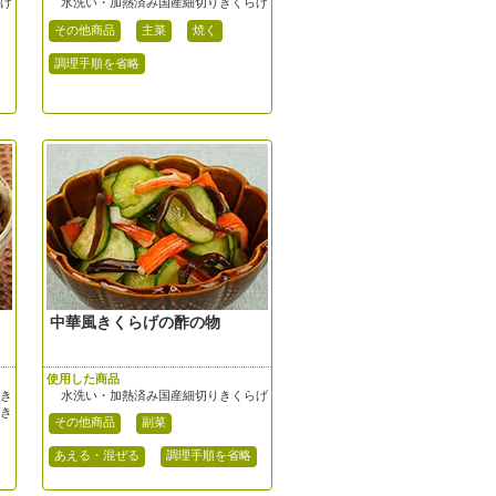
らげ
水洗い・加熱済み国産細切りきくらげ
その他商品
主菜
焼く
調理手順を省略
中華風きくらげの酢の物
使用した商品
じき
水洗い・加熱済み国産細切りきくらげ
じき
その他商品
副菜
あえる・混ぜる
調理手順を省略