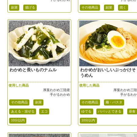
副菜
揚げる
その他商品
副菜
焼く
わかめと長いものナムル
わかめがおいしいぶっかけそ
うめん
使用した商品
使用した商品
厚葉わかめ三陸産
厚葉わかめ三
手がるわかめ
手がるわ
その他商品
副菜
その他商品
麺・パスタ
あえる・混ぜる
エコ
ゆでる
パパッとできる
昼食
10分以内
10分以内