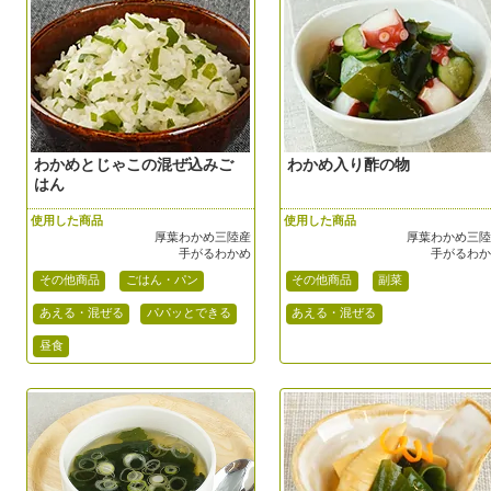
わかめとじゃこの混ぜ込みご
わかめ入り酢の物
はん
使用した商品
使用した商品
厚葉わかめ三陸産
厚葉わかめ三
手がるわかめ
手がるわ
その他商品
ごはん・パン
その他商品
副菜
あえる・混ぜる
パパッとできる
あえる・混ぜる
昼食