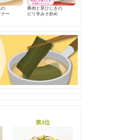
菜の
豚肉と芽ひじきの
ソテー
ピリ辛みそ炒め