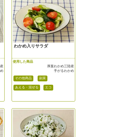
わかめ入りサラダ
使用した商品
陸産
厚葉わかめ三陸産
かめ
手がるわかめ
その他商品
副菜
あえる・混ぜる
エコ