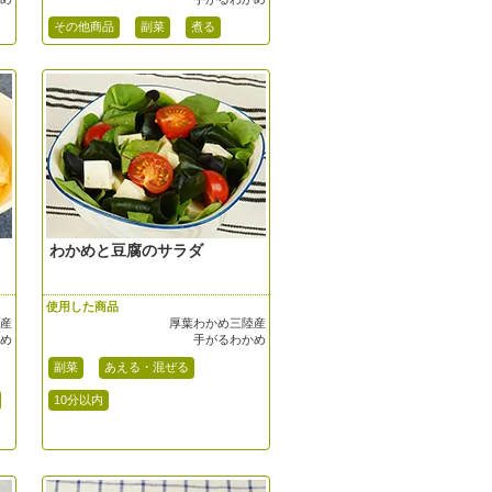
その他商品
副菜
煮る
わかめと豆腐のサラダ
使用した商品
陸産
厚葉わかめ三陸産
かめ
手がるわかめ
副菜
あえる・混ぜる
10分以内