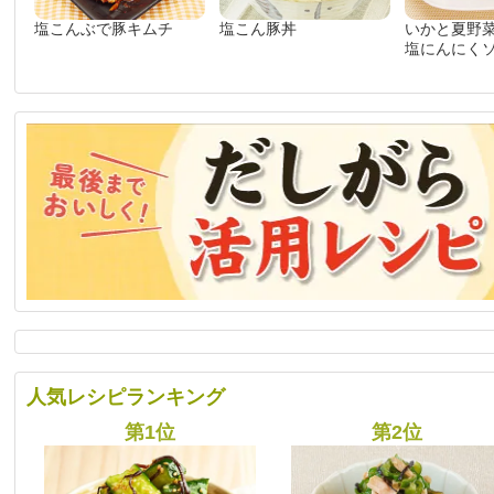
塩こんぶで豚キムチ
塩こん豚丼
いかと夏野
塩にんにく
人気レシピランキング