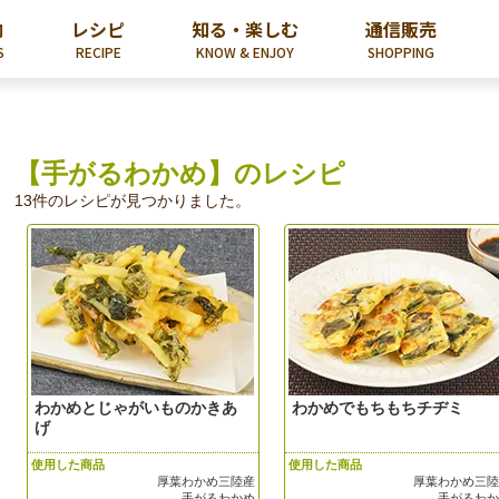
内
レシピ
知る・楽しむ
通信販売
S
RECIPE
KNOW & ENJOY
SHOPPING
【手がるわかめ】のレシピ
13件のレシピが見つかりました。
わかめとじゃがいものかきあ
わかめでもちもちチヂミ
げ
使用した商品
使用した商品
厚葉わかめ三陸産
厚葉わかめ三
手がるわかめ
手がるわ