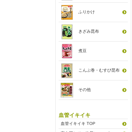
ふりかけ
きざみ昆布
煮豆
こんぶ巻
・
むすび昆布
その他
血管イキイキ
血管イキイキ TOP