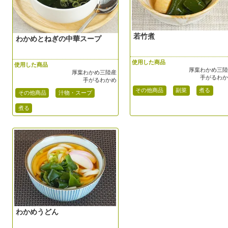
若竹煮
わかめとねぎの中華スープ
使用した商品
使用した商品
厚葉わかめ三
厚葉わかめ三陸産
手がるわ
手がるわかめ
その他商品
副菜
煮る
その他商品
汁物・スープ
煮る
わかめうどん