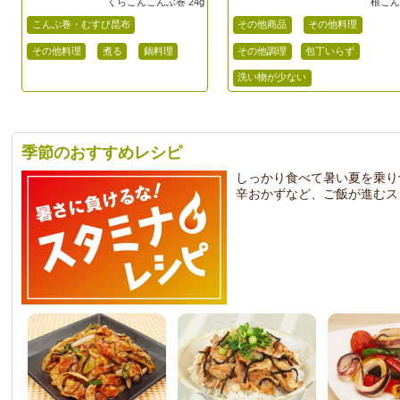
くらこんこんぶ巻 24g
根こ
こんぶ巻・むすび昆布
その他商品
その他料理
その他料理
煮る
鍋料理
その他調理
包丁いらず
洗い物が少ない
季節のおすすめレシピ
しっかり食べて暑い夏を乗り
辛おかずなど、ご飯が進むス