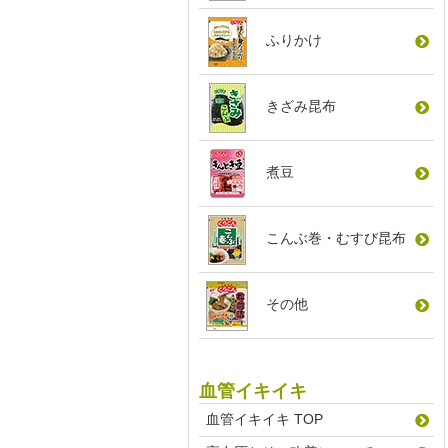
ふりかけ
きざみ昆布
煮豆
こんぶ巻
・
むすび昆布
その他
血管イキイキ
血管イキイキ TOP