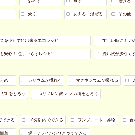
炒める
煮る
揚げる
炊く
あえる・混ぜる
その他
スを使わずに出来るエコレシピ
忙しい時に！ パ
も安心！ 包丁いらずレシピ
洗い物が少なく
えめ
カリウムが摂れる
マグネシウムが摂れる
メガ3)をとろう
αリノレン酸(オメガ3)をとろう
でできる
10分以内でできる
ワンプレート・丼物
食
簡単
鍋・フライパンひとつでできる