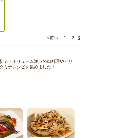
んぶ
<前へ
1
2
3
切る！ボリューム満点の肉料理やピリ
タミナレシピを集めました！