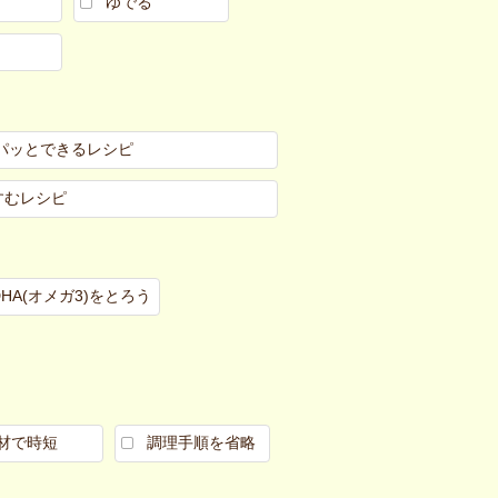
ゆでる
パッとできるレシピ
すむレシピ
DHA(オメガ3)をとろう
材で時短
調理手順を省略