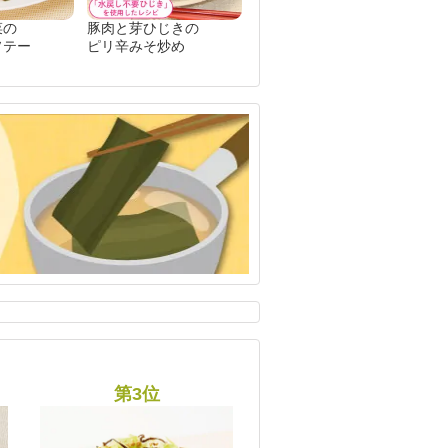
菜の
豚肉と芽ひじきの
ソテー
ピリ辛みそ炒め