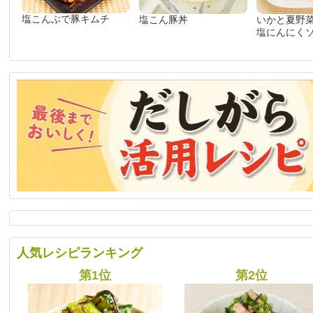
塩こんぶで豚キムチ
塩こん豚丼
いかと夏野
塩にんにく
人気レシピランキング