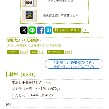
水戻し不要芽ひじき
国内産水戻し不要芽ひじき
おいしそう！
1
栄養成分（1人分換算）
(水戻し不要芽ひじきを使用した場合の値)
カロリー
40kcal
塩分
0.4g
DHA(オメガ3)
28mg
「水戻しが必要なひじき」
を使用したレシピはこちら
材料（3人分）
水戻し不要芽ひじき･･･8g
ツナ缶（水煮）･･･1缶（約70g）
にんじん･･･1/4本（約40g）
[A]