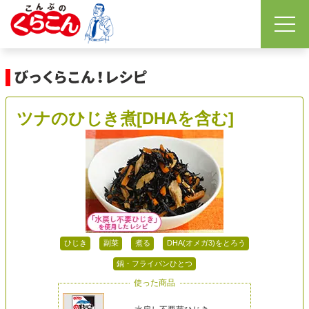
ツナのひじき煮[DHAを含む]
ひじき
副菜
煮る
DHA(オメガ3)をとろう
鍋・フライパンひとつ
使った商品