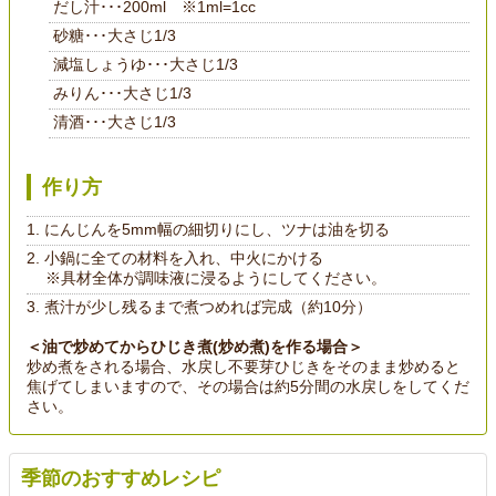
だし汁･･･200ml ※1ml=1cc
砂糖･･･大さじ1/3
減塩しょうゆ･･･大さじ1/3
みりん･･･大さじ1/3
清酒･･･大さじ1/3
作り方
にんじんを5mm幅の細切りにし、ツナは油を切る
小鍋に全ての材料を入れ、中火にかける
※具材全体が調味液に浸るようにしてください。
煮汁が少し残るまで煮つめれば完成（約10分）
＜油で炒めてからひじき煮(炒め煮)を作る場合＞
炒め煮をされる場合、水戻し不要芽ひじきをそのまま炒めると
焦げてしまいますので、その場合は約5分間の水戻しをしてくだ
さい。
季節のおすすめレシピ