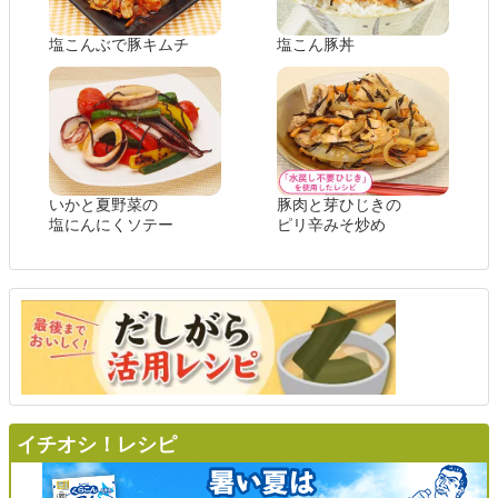
塩こんぶで豚キムチ
塩こん豚丼
いかと夏野菜の
豚肉と芽ひじきの
塩にんにくソテー
ピリ辛みそ炒め
イチオシ！レシピ