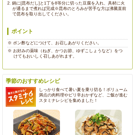
鍋に[昆布だし]と1丁を8等分に切った豆腐を入れ、具材に火
が通るまで煮れば完成※昆布のとろみが苦手な方は沸騰直前
で昆布を取り出してください。
ポイント
ポン酢などにつけて、お召しあがりください。
お好みの薬味（ねぎ、かつお節、ゆずこしょうなど）をつ
けてもおいしく召しあがれます。
季節のおすすめレシピ
しっかり食べて暑い夏を乗り切る！ボリューム
満点の肉料理やピリ辛おかずなど、ご飯が進む
スタミナレシピを集めました！