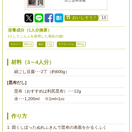
出し昆布全般
おいしそう！
13
栄養成分（1人分換算）
(りしりこんぶを使用した場合の値)
カロリー
90kcal
塩分
0.2g
マグネシウム
90mg
材料（3～4人分）
絹ごし豆腐･･･2丁（約600g）
[昆布だし]
昆布（おすすめは利尻昆布）･･･12g
水･･･1,200ml ※1ml=1cc
作り方
固くしぼったぬれふきんで昆布の表面をかるくふく