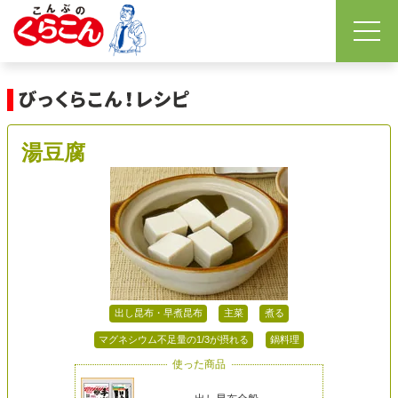
湯豆腐
出し昆布・早煮昆布
主菜
煮る
マグネシウム不足量の1/3が摂れる
鍋料理
使った商品