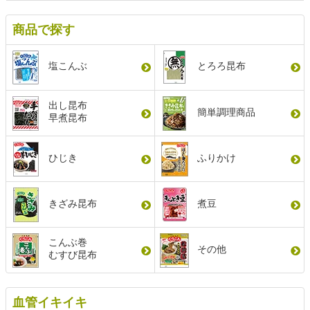
商品で探す
塩こんぶ
とろろ昆布
出し昆布
簡単調理商品
早煮昆布
ひじき
ふりかけ
きざみ昆布
煮豆
こんぶ巻
その他
むすび昆布
血管イキイキ