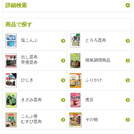
詳細検索
商品で探す
塩こんぶ
とろろ昆布
出し昆布
簡単調理商品
早煮昆布
ひじき
ふりかけ
きざみ昆布
煮豆
こんぶ巻
その他
むすび昆布