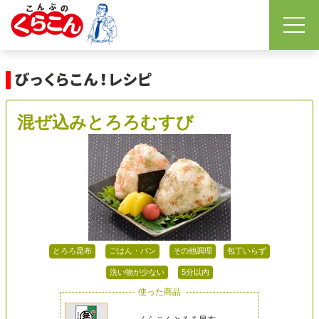
混ぜ込みとろろむすび
とろろ昆布
ごはん・パン
その他調理
包丁いらず
洗い物が少ない
5分以内
使った商品