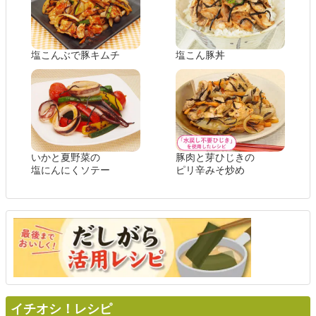
塩こんぶで豚キムチ
塩こん豚丼
いかと夏野菜の
豚肉と芽ひじきの
塩にんにくソテー
ピリ辛みそ炒め
イチオシ！レシピ