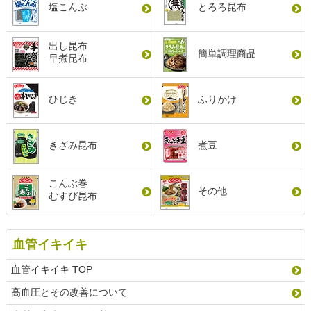
塩こんぶ
とろろ昆布
出し昆布
簡単調理商品
早煮昆布
ひじき
ふりかけ
きざみ昆布
煮豆
こんぶ巻
その他
むすび昆布
血管イキイキ
血管イキイキ TOP
高血圧とその改善について