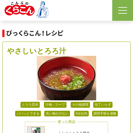
やさしいとろろ汁
とろろ昆布
汁物・スープ
その他調理
包丁いらず
パパッとできる
洗い物が少ない
5分以内
調理手順を省略
使った商品