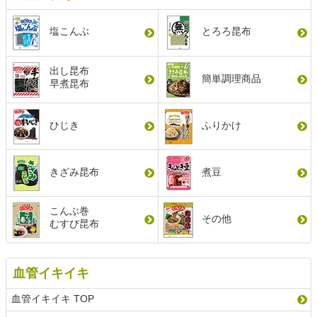
塩こんぶ
とろろ昆布
出し昆布
簡単調理商品
早煮昆布
ひじき
ふりかけ
きざみ昆布
煮豆
こんぶ巻
その他
むすび昆布
血管イキイキ
血管イキイキ TOP