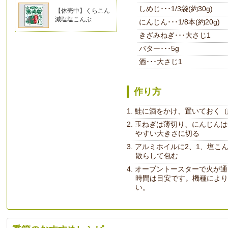
しめじ･･･1/3袋(約30g)
【休売中】くらこん
減塩塩こんぶ
にんじん･･･1/8本(約20g)
きざみねぎ･･･大さじ1
バター･･･5g
酒･･･大さじ1
作り方
鮭に酒をかけ、置いておく（
玉ねぎは薄切り、にんじんは
やすい大きさに切る
アルミホイルに2、1、塩こ
散らして包む
オーブントースターで火が通
時間は目安です。機種により
い。