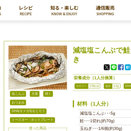
内
レシピ
知る・楽しむ
通信販売
S
RECIPE
KNOW & ENJOY
SHOPPING
減塩塩こんぶで鮭
き
栄養成分（1人分換算）
カロリー
178kcal
塩分
0.8g
DHA
塩こんぶ
主菜
焼く
おつまみ
材料（1人分）
DHA(オメガ3)をとろう
減塩塩こんぶ･･･5g
トースター・ホットプレート
鮭･･･1切れ(約70g)
使った商品
玉ねぎ･･･1/6個(約30g)