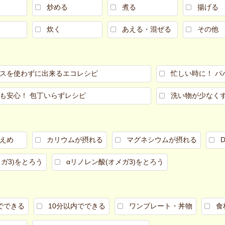
炒める
煮る
揚げる
炊く
あえる・混ぜる
その他
スを使わずに出来るエコレシピ
忙しい時に！ パ
も安心！ 包丁いらずレシピ
洗い物が少なく
えめ
カリウムが摂れる
マグネシウムが摂れる
メガ3)をとろう
αリノレン酸(オメガ3)をとろう
でできる
10分以内でできる
ワンプレート・丼物
食