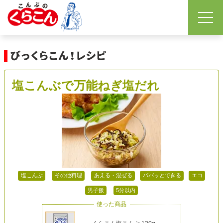
塩こんぶで万能ねぎ塩だれ
塩こんぶ
その他料理
あえる・混ぜる
パパッとできる
エコ
男子飯
5分以内
使った商品