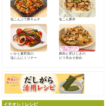
塩こんぶで豚キムチ
塩こん豚丼
いかと夏野菜の
豚肉と芽ひじきの
塩にんにくソテー
ピリ辛みそ炒め
イチオシ！レシピ