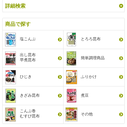
詳細検索
商品で探す
塩こんぶ
とろろ昆布
出し昆布
簡単調理商品
早煮昆布
ひじき
ふりかけ
きざみ昆布
煮豆
こんぶ巻
その他
むすび昆布