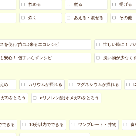
炒める
煮る
揚げる
炊く
あえる・混ぜる
その他
スを使わずに出来るエコレシピ
忙しい時に！ パ
も安心！ 包丁いらずレシピ
洗い物が少なく
えめ
カリウムが摂れる
マグネシウムが摂れる
メガ3)をとろう
αリノレン酸(オメガ3)をとろう
でできる
10分以内でできる
ワンプレート・丼物
食