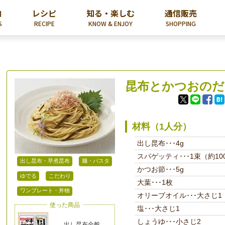
内
レシピ
知る・楽しむ
通信販売
S
RECIPE
KNOW & ENJOY
SHOPPING
昆布とかつおのだ
材料（1人分）
出し昆布･･･4g
スパゲッティ･･･1束（約10
出し昆布・早煮昆布
麺・パスタ
かつお節･･･5g
ゆでる
こだわり
大葉･･･1枚
ワンプレート・丼物
オリーブオイル･･･大さじ1
使った商品
塩･･･大さじ1
しょうゆ･･･小さじ2
出し昆布全般