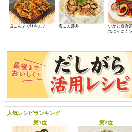
塩こんぶで豚キムチ
塩こん豚丼
いかと夏野
塩にんにく
人気レシピランキング