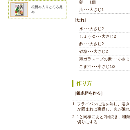
卵･･･1個
根昆布入りとろろ昆
油･･･大さじ1
布
［たれ］
水･･･大さじ2
しょうゆ･･･大さじ2
酢･･･大さじ2
砂糖･･･大さじ2
鶏ガラスープの素･･･小さじ1
ごま油･･･小さじ1/2
作り方
［錦糸卵を作る］
フライパンに油を熱し、溶き
が固まれば裏返し、火が通れ
1と同様にあと2回焼き、粗熱
切りにする