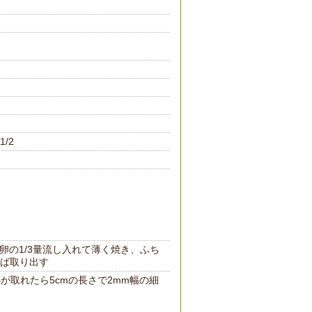
/2
卵の1/3量流し入れて薄く焼き、ふち
ば取り出す
が取れたら5cmの長さで2mm幅の細