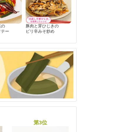
菜の
豚肉と芽ひじきの
ソテー
ピリ辛みそ炒め