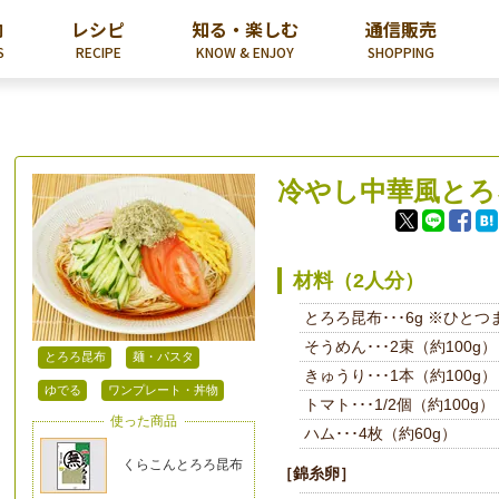
内
レシピ
知る・楽しむ
通信販売
S
RECIPE
KNOW & ENJOY
SHOPPING
冷やし中華風とろ
材料（2人分）
とろろ昆布･･･6g ※ひと
そうめん･･･2束（約100g）
とろろ昆布
麺・パスタ
きゅうり･･･1本（約100g）
ゆでる
ワンプレート・丼物
トマト･･･1/2個（約100g）
使った商品
ハム･･･4枚（約60g）
くらこんとろろ昆布
［錦糸卵］