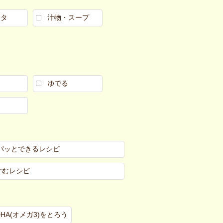
スタ
汁物・スープ
ゆでる
パッとできるレシピ
すむレシピ
DHA(オメガ3)をとろう