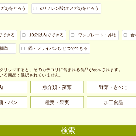
メガ3)をとろう
αリノレン酸(オメガ3)をとろう
でできる
10分以内でできる
ワンプレート・丼物
食
簡単
鍋・フライパンひとつでできる
クリックすると、そのカテゴリに含まれる食品が表示されます。
いる商品：
選択されていません。
肉
魚介類・藻類
野菜・きのこ
麺・パン
種実・果実
加工食品