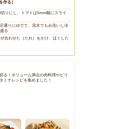
を作る］
細切りにし、トマトは5mm幅にスライ
示通りにゆでて、流水でもみ洗いし冷
盛る
混ぜ合わせた［たれ］をかけ、ほぐした
切る！ボリューム満点の肉料理やピリ
タミナレシピを集めました！