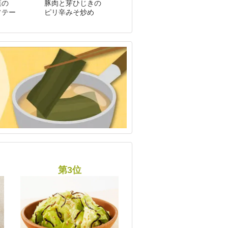
菜の
豚肉と芽ひじきの
ソテー
ピリ辛みそ炒め