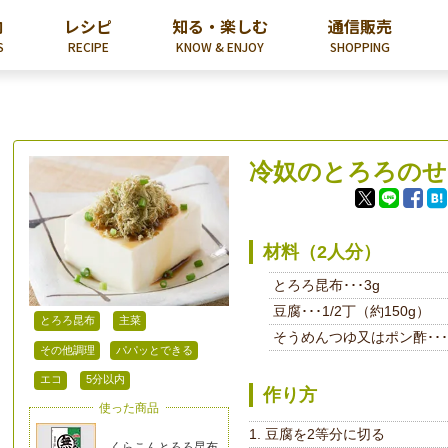
内
レシピ
知る・楽しむ
通信販売
S
RECIPE
KNOW & ENJOY
SHOPPING
冷奴のとろろのせ
材料（2人分）
とろろ昆布･･･3g
豆腐･･･1/2丁（約150g）
とろろ昆布
主菜
そうめんつゆ又はポン酢･･･
その他調理
パパッとできる
エコ
5分以内
作り方
使った商品
豆腐を2等分に切る
くらこんとろろ昆布