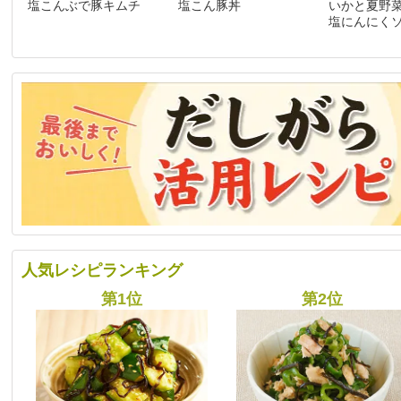
塩こんぶで豚キムチ
塩こん豚丼
いかと夏野
塩にんにく
人気レシピランキング