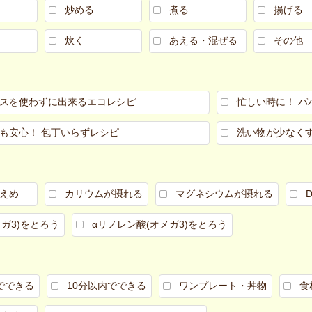
炒める
煮る
揚げる
炊く
あえる・混ぜる
その他
スを使わずに出来るエコレシピ
忙しい時に！ パ
も安心！ 包丁いらずレシピ
洗い物が少なく
えめ
カリウムが摂れる
マグネシウムが摂れる
メガ3)をとろう
αリノレン酸(オメガ3)をとろう
でできる
10分以内でできる
ワンプレート・丼物
食