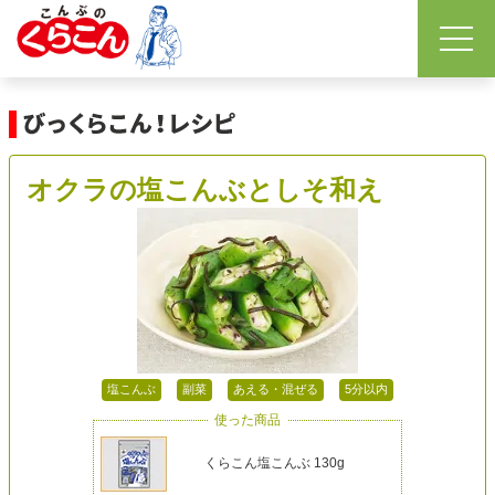
オクラの塩こんぶとしそ和え
塩こんぶ
副菜
あえる・混ぜる
5分以内
使った商品
くらこん塩こんぶ 130g