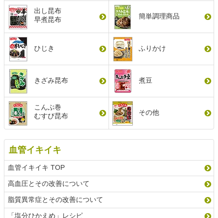
出し昆布
簡単調理商品
早煮昆布
ひじき
ふりかけ
きざみ昆布
煮豆
こんぶ巻
その他
むすび昆布
血管イキイキ
血管イキイキ TOP
高血圧とその改善について
脂質異常症とその改善について
「塩分ひかえめ」レシピ