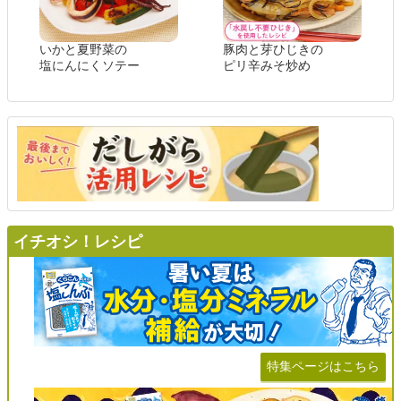
いかと夏野菜の
豚肉と芽ひじきの
塩にんにくソテー
ピリ辛みそ炒め
イチオシ！レシピ
特集ページはこちら