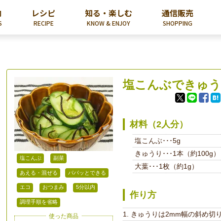
内
レシピ
知る・楽しむ
通信販売
S
RECIPE
KNOW & ENJOY
SHOPPING
塩こんぶできゅう
材料（2人分）
塩こんぶ･･･5g
きゅうり･･･1本（約100g）
塩こんぶ
副菜
大葉･･･1枚（約1g）
あえる・混ぜる
パパッとできる
エコ
おつまみ
5分以内
作り方
調理手順を省略
きゅうりは2mm幅の斜め切
使った商品