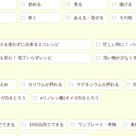
炒める
煮る
揚げる
炊く
あえる・混ぜる
その他
スを使わずに出来るエコレシピ
忙しい時に！ パ
も安心！ 包丁いらずレシピ
洗い物が少なく
えめ
カリウムが摂れる
マグネシウムが摂れる
メガ3)をとろう
αリノレン酸(オメガ3)をとろう
でできる
10分以内でできる
ワンプレート・丼物
食