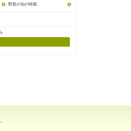
野菜の旬の時期
ら
。