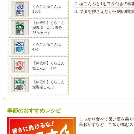
塩こんぶと1をフタ付きの容
くらこん塩こんぶ
フタを押さえながら約50回
130g
【休売中】くらこん
減塩塩こんぶ 塩分
25％カット
くらこん塩こんぶ
47g
【休売中】くらこん
塩こんぶ 17g
【休売中】くらこん
減塩塩こんぶ
季節のおすすめレシピ
しっかり食べて暑い夏を乗り
辛おかずなど、ご飯が進むス