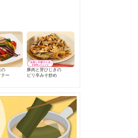
菜の
豚肉と芽ひじきの
ソテー
ピリ辛みそ炒め