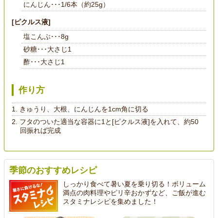
にんじん･･･1/6本（約25g）
[ピクルス液]
塩こんぶ･･･8g
砂糖･･･大さじ1
酢･･･大さじ1
作り方
きゅうり、大根、にんじんを1cm角に切る
フタのついた適当な容器に1と[ピクルス液]を入れて、約50
回振れば完成
季節のおすすめレシピ
しっかり食べて暑い夏を乗り切る！ボリューム
満点の肉料理やピリ辛おかずなど、ご飯が進む
スタミナレシピを集めました！