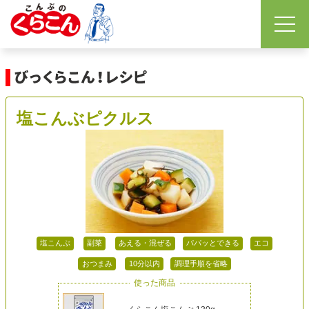
塩こんぶピクルス
塩こんぶ
副菜
あえる・混ぜる
パパッとできる
エコ
おつまみ
10分以内
調理手順を省略
使った商品