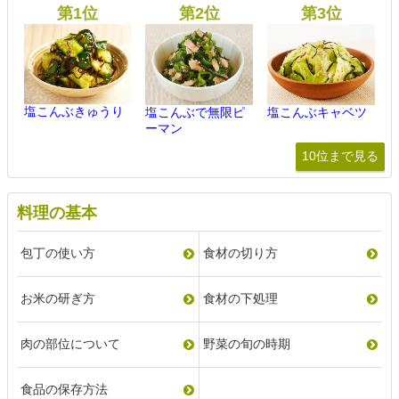
塩こんぶきゅうり
塩こんぶで無限ピ
塩こんぶキャベツ
ーマン
10位まで見る
料理の基本
包丁の使い方
食材の切り方
お米の研ぎ方
食材の下処理
肉の部位について
野菜の旬の時期
食品の保存方法