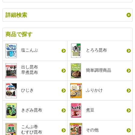
詳細検索
商品で探す
塩こんぶ
とろろ昆布
出し昆布
簡単調理商品
早煮昆布
ひじき
ふりかけ
きざみ昆布
煮豆
こんぶ巻
その他
むすび昆布