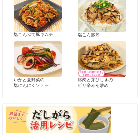
塩こんぶで豚キムチ
塩こん豚丼
いかと夏野菜の
豚肉と芽ひじきの
塩にんにくソテー
ピリ辛みそ炒め