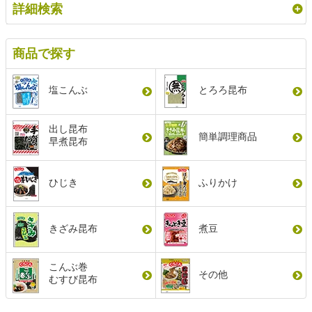
詳細検索
商品で探す
塩こんぶ
とろろ昆布
出し昆布
簡単調理商品
早煮昆布
ひじき
ふりかけ
きざみ昆布
煮豆
こんぶ巻
その他
むすび昆布