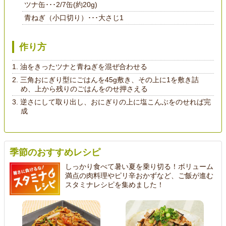
ツナ缶･･･2/7缶(約20g)
青ねぎ（小口切り）･･･大さじ1
作り方
油をきったツナと青ねぎを混ぜ合わせる
三角おにぎり型にごはんを45g敷き、その上に1を敷き詰
め、上から残りのごはんをのせ押さえる
逆さにして取り出し、おにぎりの上に塩こんぶをのせれば完
成
季節のおすすめレシピ
しっかり食べて暑い夏を乗り切る！ボリューム
満点の肉料理やピリ辛おかずなど、ご飯が進む
スタミナレシピを集めました！