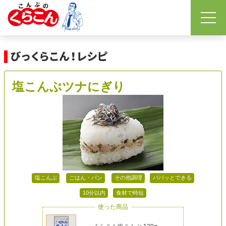
塩こんぶツナにぎり
塩こんぶ
ごはん・パン
その他調理
パパッとできる
10分以内
食材で時短
使った商品