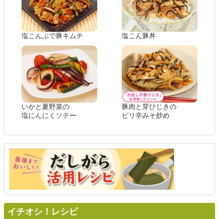
塩こんぶで豚キムチ
塩こん豚丼
いかと夏野菜の
豚肉と芽ひじきの
塩にんにくソテー
ピリ辛みそ炒め
イチオシ！レシピ