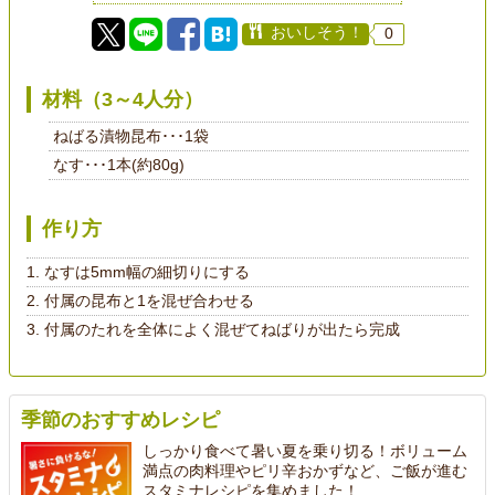
おいしそう！
0
材料（3～4人分）
ねばる漬物昆布･･･1袋
なす･･･1本(約80g)
作り方
なすは5mm幅の細切りにする
付属の昆布と1を混ぜ合わせる
付属のたれを全体によく混ぜてねばりが出たら完成
季節のおすすめレシピ
しっかり食べて暑い夏を乗り切る！ボリューム
満点の肉料理やピリ辛おかずなど、ご飯が進む
スタミナレシピを集めました！