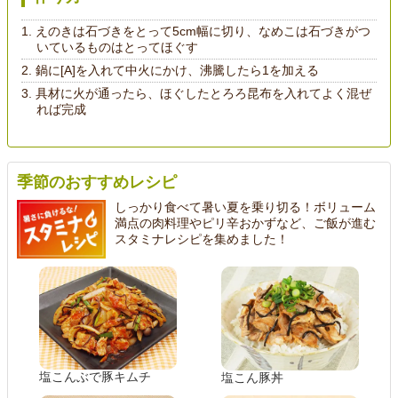
えのきは石づきをとって5cm幅に切り、なめこは石づきがつ
いているものはとってほぐす
鍋に[A]を入れて中火にかけ、沸騰したら1を加える
具材に火が通ったら、ほぐしたとろろ昆布を入れてよく混ぜ
れば完成
季節のおすすめレシピ
しっかり食べて暑い夏を乗り切る！ボリューム
満点の肉料理やピリ辛おかずなど、ご飯が進む
スタミナレシピを集めました！
塩こんぶで豚キムチ
塩こん豚丼