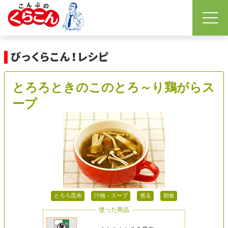
とろろときのこのとろ～り鶏がらス
ープ
とろろ昆布
汁物・スープ
煮る
朝食
使った商品