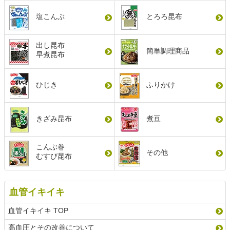
塩こんぶ
とろろ昆布
出し昆布
簡単調理商品
早煮昆布
ひじき
ふりかけ
きざみ昆布
煮豆
こんぶ巻
その他
むすび昆布
血管イキイキ
血管イキイキ TOP
高血圧とその改善について