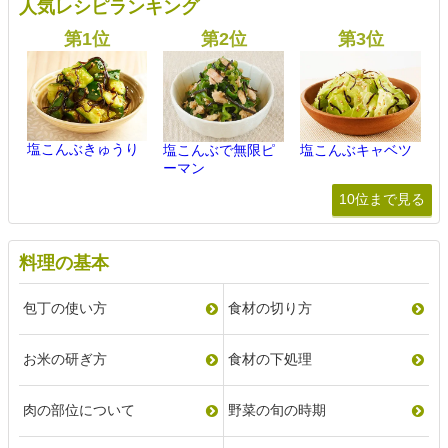
人気レシピランキング
塩こんぶきゅうり
塩こんぶで無限ピ
塩こんぶキャベツ
ーマン
10位まで見る
料理の基本
包丁の使い方
食材の切り方
お米の研ぎ方
食材の下処理
肉の部位について
野菜の旬の時期