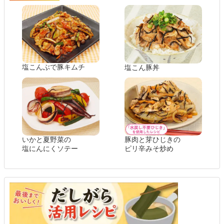
塩こんぶで豚キムチ
塩こん豚丼
いかと夏野菜の
豚肉と芽ひじきの
塩にんにくソテー
ピリ辛みそ炒め