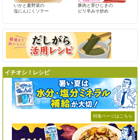
いかと夏野菜の
豚肉と芽ひじきの
塩にんにくソテー
ピリ辛みそ炒め
イチオシ！レシピ
特集ページはこちら