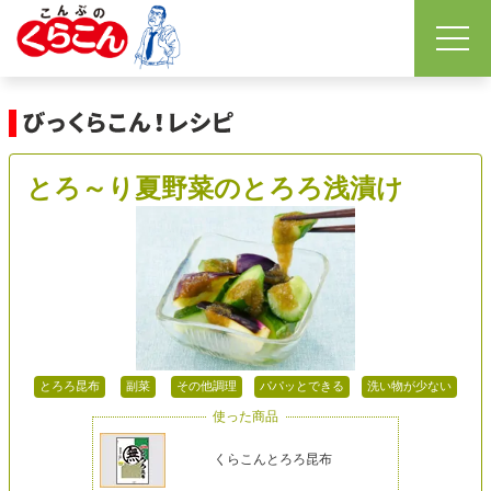
とろ～り夏野菜のとろろ浅漬け
とろろ昆布
副菜
その他調理
パパッとできる
洗い物が少ない
使った商品
くらこんとろろ昆布