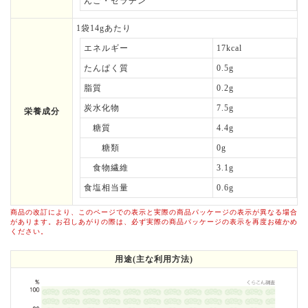
んご・ゼラチン
1袋14gあたり
エネルギー
17kcal
たんぱく質
0.5g
脂質
0.2g
炭水化物
7.5g
栄養成分
糖質
4.4g
糖類
0g
食物繊維
3.1g
食塩相当量
0.6g
商品の改訂により、このページでの表示と実際の商品パッケージの表示が異なる場合
があります。お召しあがりの際は、必ず実際の商品パッケージの表示を再度お確かめ
ください。
用途(主な利用方法)