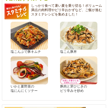
しっかり食べて暑い夏を乗り切る！ボリューム
満点の肉料理やピリ辛おかずなど、ご飯が進む
スタミナレシピを集めました！
塩こんぶで豚キムチ
塩こん豚丼
いかと夏野菜の
豚肉と芽ひじきの
塩にんにくソテー
ピリ辛みそ炒め