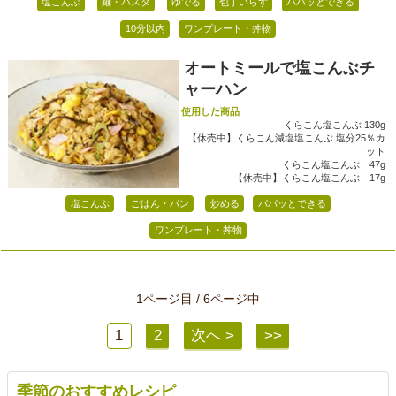
塩こんぶ
麺・パスタ
ゆでる
包丁いらず
パパッとできる
10分以内
ワンプレート・丼物
オートミールで塩こんぶチ
ャーハン
使用した商品
くらこん塩こんぶ 130g
【休売中】くらこん減塩塩こんぶ 塩分25％カ
ット
くらこん塩こんぶ 47g
【休売中】くらこん塩こんぶ 17g
塩こんぶ
ごはん・パン
炒める
パパッとできる
ワンプレート・丼物
1ページ目 / 6ページ中
1
2
次へ >
>>
季節のおすすめレシピ