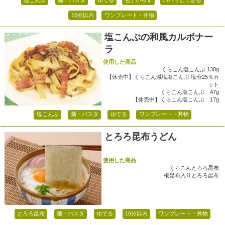
10分以内
ワンプレート・丼物
塩こんぶの和風カルボナー
ラ
使用した商品
くらこん塩こんぶ 130g
【休売中】くらこん減塩塩こんぶ 塩分25％カ
ット
くらこん塩こんぶ 47g
【休売中】くらこん塩こんぶ 17g
塩こんぶ
麺・パスタ
ゆでる
ワンプレート・丼物
とろろ昆布うどん
使用した商品
くらこんとろろ昆布
根昆布入りとろろ昆布
とろろ昆布
麺・パスタ
ゆでる
10分以内
ワンプレート・丼物