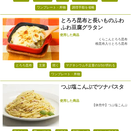
ワンプレート・丼物
調理手順を省略
とろろ昆布と長いものふわ
ふわ豆腐グラタン
使用した商品
くらこんとろろ昆布
根昆布入りとろろ昆布
とろろ昆布
主菜
焼く
マグネシウム不足量の1/3が摂れる
ワンプレート・丼物
つぶ塩こんぶでツナパスタ
使用した商品
【休売中】つぶ塩こんぶ