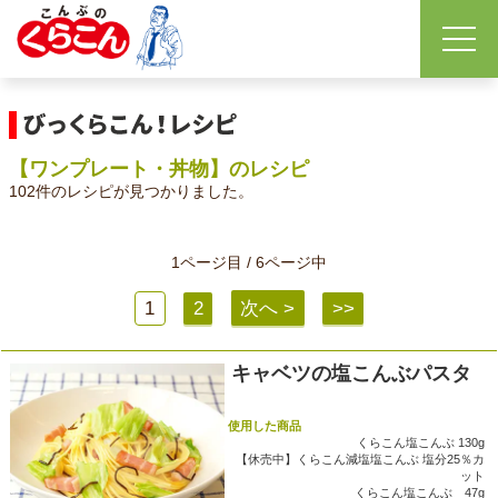
【ワンプレート・丼物】のレシピ
102件のレシピが見つかりました。
1ページ目 / 6ページ中
1
2
次へ >
>>
キャベツの塩こんぶパスタ
使用した商品
くらこん塩こんぶ 130g
【休売中】くらこん減塩塩こんぶ 塩分25％カ
ット
くらこん塩こんぶ 47g