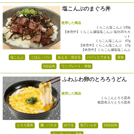
塩こんぶのまぐろ丼
使用した商品
くらこん塩こんぶ 130g
【休売中】くらこん減塩塩こんぶ 塩分25％カ
ット
くらこん塩こんぶ 47g
【休売中】くらこん塩こんぶ 17g
【休売中】くらこん減塩塩こんぶ
塩こんぶ
ごはん・パン
あえる・混ぜる
パパッとできる
昼食
5分以内
ワンプレート・丼物
ふわふわ卵のとろろうどん
使用した商品
くらこんとろろ昆布
根昆布入りとろろ昆布
とろろ昆布
麺・パスタ
ゆでる
包丁いらず
10分以内